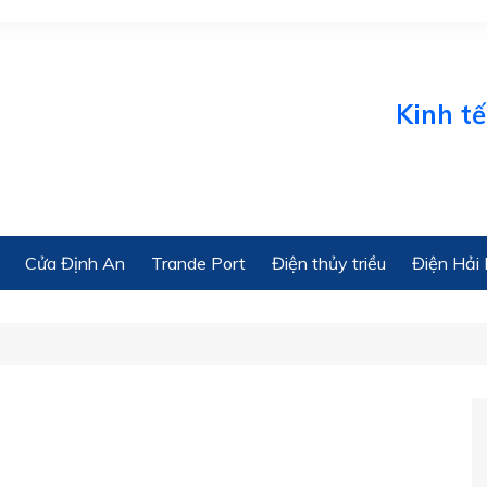
Kinh tế 
Cửa Định An
Trande Port
Điện thủy triều
Điện Hải 