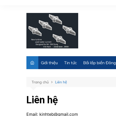
Chuyển
đến
phần
nội
dung
Giới thiệu
Tin tức
Bồi lấp biển Đông
Trang chủ
Liên hệ
Liên hệ
Email: kinhteb@gmail.com