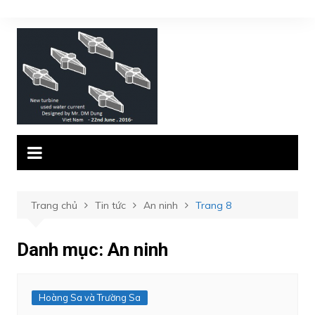
Chuyển
đến
phần
nội
dung
Trang chủ
Tin tức
An ninh
Trang 8
Danh mục:
An ninh
Hoàng Sa và Trường Sa