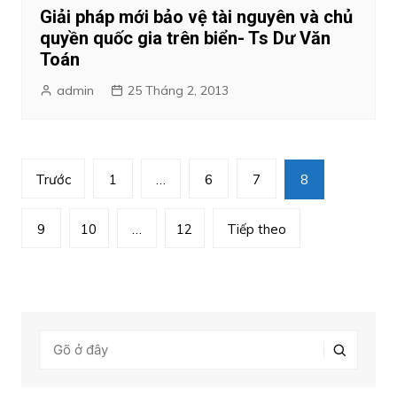
Giải pháp mới bảo vệ tài nguyên và chủ
quyền quốc gia trên biển- Ts Dư Văn
Toán
admin
25 Tháng 2, 2013
Phân
Trước
1
…
6
7
8
trang
bài
9
10
…
12
Tiếp theo
viết