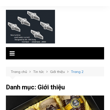
Chuyển
đến
phần
nội
dung
Trang chủ
Tin tức
Giới thiệu
Trang 2
Danh mục:
Giới thiệu