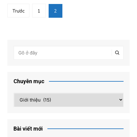
Phân
Trước
1
2
trang
bài
viết
Chuyên mục
Chuyên
mục
Bài viết mới