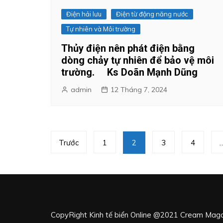
Điện hải lưu
Điện từ động năng nước
Tự nhiên và Môi trường
Thủy điện nên phát điện bằng
dòng chảy tự nhiên để bảo vệ môi
trường. Ks Doãn Mạnh Dũng
admin
12 Tháng 7, 2024
Phân
Trước
1
2
3
4
trang
bài
viết
CopyRight Kinh tế biển Online @2021
Cream Maga