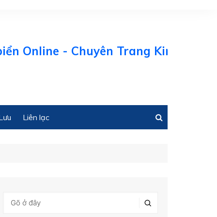
nline - Chuyên Trang Kinh tế Biển Việ
Lưu
Liên lạc