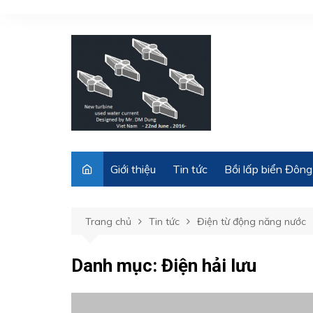
Chuyển
đến
phần
nội
dung
Giới thiệu
Tin tức
Bồi lấp biển Đông
Trang chủ
Tin tức
Điện từ động năng nước
Danh mục:
Điện hải lưu