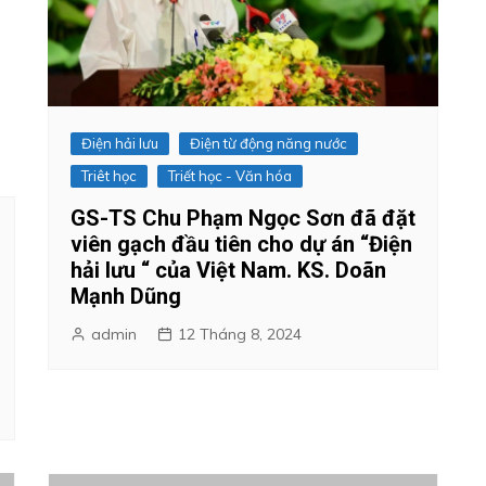
Điện hải lưu
Điện từ động năng nước
Triêt học
Triết học - Văn hóa
GS-TS Chu Phạm Ngọc Sơn đã đặt
viên gạch đầu tiên cho dự án “Điện
hải lưu “ của Việt Nam. KS. Doãn
Mạnh Dũng
admin
12 Tháng 8, 2024