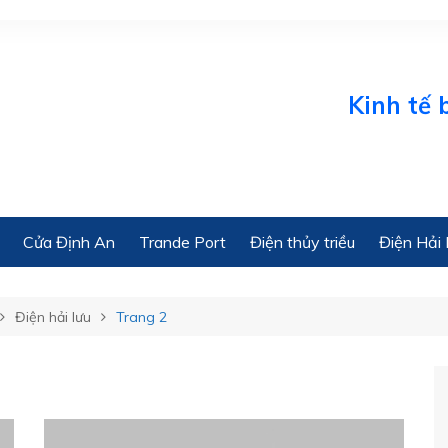
Kinh tế biển O
Cửa Định An
Trande Port
Điện thủy triều
Điện Hải 
Điện hải lưu
Trang 2