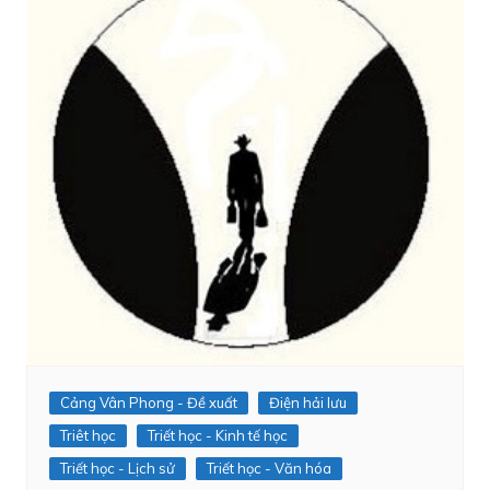
Cảng Vân Phong - Đề xuất
Điện hải lưu
Triêt học
Triết học - Kinh tế học
Triết học - Lịch sử
Triết học - Văn hóa