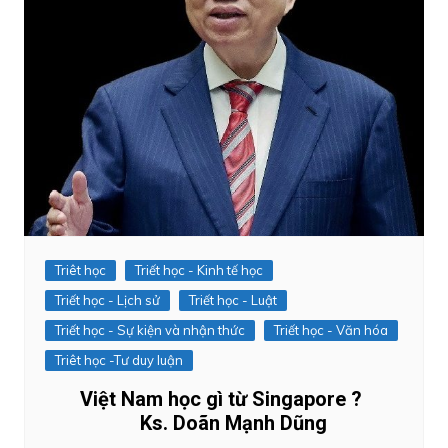
Triêt học
Triết học - Kinh tế học
Triết học - Lịch sử
Triết học - Luật
Triết học - Sự kiện và nhận thức
Triết học - Văn hóa
Triêt học -Tư duy luận
Việt Nam học gì từ Singapore ?
Ks. Doãn Mạnh Dũng