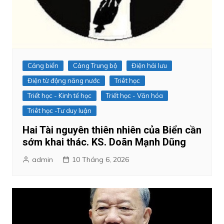
Cảng biển
Cảng Trung bộ
Điện hải lưu
Điện từ động năng nước
Triêt học
Triết học - Kinh tế học
Triết học - Văn hóa
Triêt học -Tư duy luận
Hai Tài nguyên thiên nhiên của Biển cần
sớm khai thác. KS. Doãn Mạnh Dũng
admin
10 Tháng 6, 2026