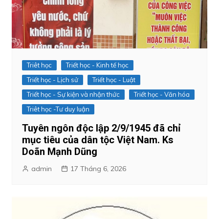
Triêt học
Triết học - Kinh tế học
Triết học - Lịch sử
Triết học - Luật
Triết học - Sự kiện và nhận thức
Triết học - Văn hóa
Triêt học -Tư duy luận
Tuyên ngôn độc lập 2/9/1945 đã chỉ
mục tiêu của dân tộc Việt Nam. Ks
Doãn Mạnh Dũng
admin
17 Tháng 6, 2026