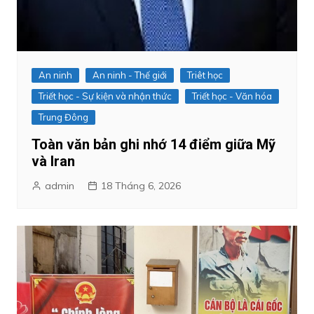
An ninh
An ninh - Thế giới
Triêt học
Triết học - Sự kiện và nhận thức
Triết học - Văn hóa
Trung Đông
Toàn văn bản ghi nhớ 14 điểm giữa Mỹ
và Iran
admin
18 Tháng 6, 2026