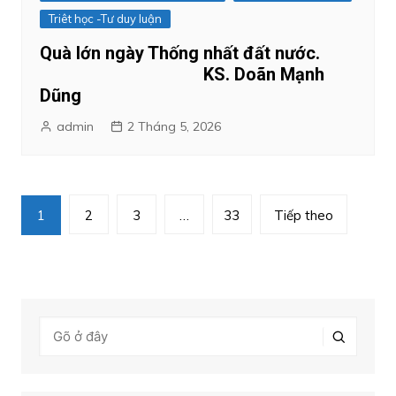
Triêt học -Tư duy luận
Quà lớn ngày Thống nhất đất nước.
KS. Doãn Mạnh
Dũng
admin
2 Tháng 5, 2026
Phân
1
2
3
…
33
Tiếp theo
trang
bài
viết