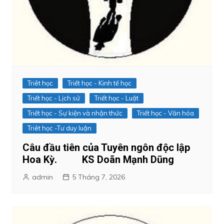
Triêt học
Triết học - Kinh tế học
Triết học - Lịch sử
Triết học - Luật
Triết học - Sự kiện và nhận thức
Triết học - Văn hóa
Triêt học -Tư duy luận
Câu đầu tiên của Tuyên ngôn độc lập
Hoa Kỳ. KS Doãn Mạnh Dũng
admin
5 Tháng 7, 2026