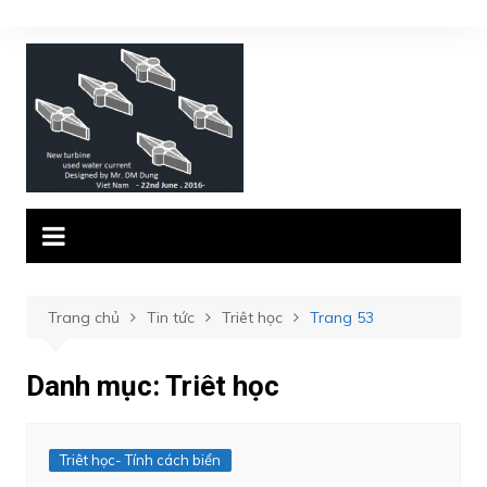
Chuyển
đến
phần
nội
dung
Trang chủ
Tin tức
Triêt học
Trang 53
Danh mục:
Triêt học
Triêt học- Tính cách biển