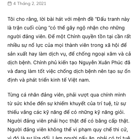
4 Tháng 2, 2021
Tôi cho rằng, lời bài hát với mệnh đề “Đấu tranh này
là trận cuối cùng ”có thể gây ngộ nhận cho những
người đảng viên. Để một Chính quyền tồn tại cần rất
nhiều sự nổ lực của mọi thành viên trong xã hội để
sản xuất hay làm dịch vụ, để chống ngoại xâm và cả
dịch bệnh. Chính phủ kiến tạo Nguyễn Xuân Phúc đã
và đang làm tốt việc chống dịch bệnh nên tạo sự ổn
định và phát triển kinh tế Việt nam.
Từng cá nhân đảng viên, phải vượt qua chính mình
từ sức khỏe đến sự khiếm khuyết của trí tuệ, từ sự
thiếu vắng các kỹ năng để có những kỹ năng giỏi.
Người đảng viên phải học thật để có bằng cấp thật.
Người đảng viên không thể vi phạm quy chế thi cử,
vì đó là sự lừa dối. Làm người nấu ăn, phải có trí tuệ