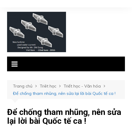
Chuyển
đến
phần
nội
dung
Trang chủ
Triêt học
Triết học - Văn hóa
Để chống tham nhũng, nên sửa lại lời bài Quốc tế ca !
Để chống tham nhũng, nên sửa
lại lời bài Quốc tế ca !