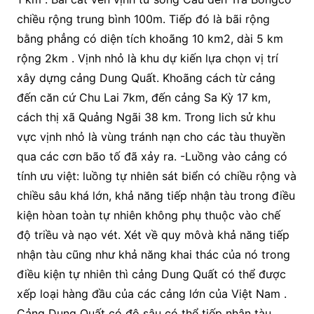
chiều rộng trung bình 100m. Tiếp đó là bãi rộng
bằng phẳng có diện tích khoãng 10 km2, dài 5 km
rộng 2km . Vịnh nhỏ là khu dự kiến lựa chọn vị trí
xây dựng cảng Dung Quất. Khoãng cách từ cảng
đến căn cứ Chu Lai 7km, đến cảng Sa Kỳ 17 km,
cách thị xã Quảng Ngãi 38 km. Trong lich sử khu
vực vịnh nhỏ là vùng tránh nạn cho các tàu thuyền
qua các cơn bão tố đã xảy ra. -Luồng vào cảng có
tính ưu việt: luồng tự nhiên sát biển có chiều rộng và
chiều sâu khá lớn, khả năng tiếp nhận tàu trong điều
kiện hòan toàn tự nhiên không phụ thuộc vào chế
độ triều và nạo vét. Xét về quy môvà khả năng tiếp
nhận tàu cũng như khả năng khai thác của nó trong
điều kiện tự nhiên thì cảng Dung Quất có thể được
xếp loại hàng đầu của các cảng lớn của Việt Nam .
Cảng Dung Quất có độ sâu có thể tiếp nhận tàu