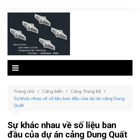
Chuyển
đến
phần
nội
dung
Trang chủ
Cảng biển
Cảng Trung bộ
Sự khác nhau về số liệu ban đầu của dự án cảng Dung
Quất
Sự khác nhau về số liệu ban
đầu của dự án cảng Dung Quất