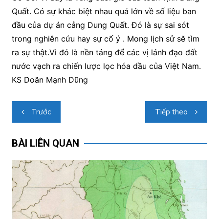
Quất. Có sự khác biệt nhau quá lớn về số liệu ban
đầu của dự án cảng Dung Quất. Đó là sự sai sót
trong nghiên cứu hay sự cố ý . Mong lịch sử sẽ tìm
ra sự thật.Vì đó là nền tảng để các vị lảnh đạo đất
nước vạch ra chiến lược lọc hóa dầu của Việt Nam.
KS Doãn Mạnh Dũng
Điều
Trước
Tiếp theo
hướng
bài
BÀI LIÊN QUAN
viết