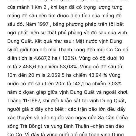
của mảnh 1 Km 2 , khi bạn đã có trọng lượng từng
mảng độ sâu nên tìm được diện tích của mảng độ
sâu đó. Năm 1997 , bằng phương pháp trên tôi bất
ngờ phát hiện sự thật phủ phàng về độ sâu của vịnh
Dung Quất. Kết quả như sau : Mặt nước vịnh Dung
Quất giới hạn bởi mũi Thanh Long đến mũi Co Co có
diện tích là 4.687,2 ha ( 100%). Vùng có độ dưới 10
m là 2.458,6 ha chiếm 53,03%. Vùng có độ sâu từ
10m đến 20 m là 2.059,5 ha chiếm 43,94 % Vùng
nước có độ sâu trên 20m là 142,1 ha chiếm 3,03%
nằm ở đọan giáp giữa vịnh Dung Quất và ngoài khơi.
Tháng 11-1997, khi đến khảo sát tại vịnh Dung Quất,
người già ở đây cho biết : các trận bão lớn đều đẩy
xác thuyền và xác người vào ngay cửa Sa Cần ( cửa
sông Trà Bồng) và vùng Bình Thuận –chận bán đảo
Co Co. Vì đây là vùng cuối gió của tòan vịnh Dung