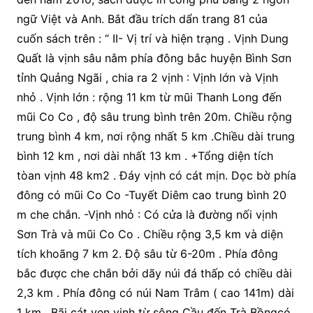
ngữ Việt và Anh. Bắt đầu trích dẩn trang 81 của
cuốn sách trên : “ II- Vị trí và hiện trạng . Vịnh Dung
Quất là vịnh sâu nằm phía đông bắc huyện Bình Sơn
tỉnh Quảng Ngãi , chia ra 2 vịnh : Vịnh lớn và Vịnh
nhỏ . Vịnh lớn : rộng 11 km từ mũi Thanh Long đến
mũi Co Co , độ sâu trung bình trên 20m. Chiều rộng
trung bình 4 km, nơi rộng nhất 5 km .Chiều dài trung
bình 12 km , nơi dài nhất 13 km . +Tổng diện tích
tòan vịnh 48 km2 . Đáy vịnh có cát mịn. Dọc bờ phía
đông có mũi Co Co -Tuyết Diêm cao trung bình 20
m che chắn. -Vịnh nhỏ : Có cửa là đường nối vịnh
Sơn Trà và mũi Co Co . Chiều rộng 3,5 km và diện
tích khoãng 7 km 2. Độ sâu từ 6-20m . Phía đông
bắc được che chắn bởi dãy núi đá thấp có chiều dài
2,3 km . Phía đông có núi Nam Trâm ( cao 141m) dài
1 km . Bãi cát ven vịnh từ sông Cầu đến Trà Bồngcó