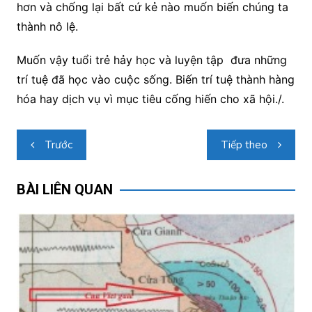
hơn và chống lại bất cứ kẻ nào muốn biến chúng ta
thành nô lệ.
Muốn vậy tuổi trẻ hảy học và luyện tập đưa những
trí tuệ đã học vào cuộc sống. Biến trí tuệ thành hàng
hóa hay dịch vụ vì mục tiêu cống hiến cho xã hội./.
Điều
Trước
Tiếp theo
hướng
bài
BÀI LIÊN QUAN
viết