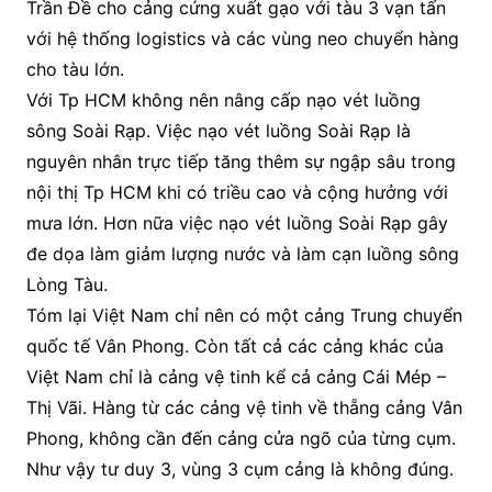
Trần Đề cho cảng cứng xuất gạo với tàu 3 vạn tấn
với hệ thống logistics và các vùng neo chuyển hàng
cho tàu lớn.
Với Tp HCM không nên nâng cấp nạo vét luồng
sông Soài Rạp. Việc nạo vét luồng Soài Rạp là
nguyên nhân trực tiếp tăng thêm sự ngập sâu trong
nội thị Tp HCM khi có triều cao và cộng hưởng với
mưa lớn. Hơn nữa việc nạo vét luồng Soài Rạp gây
đe dọa làm giảm lượng nước và làm cạn luồng sông
Lòng Tàu.
Tóm lại Việt Nam chỉ nên có một cảng Trung chuyển
quốc tế Vân Phong. Còn tất cả các cảng khác của
Việt Nam chỉ là cảng vệ tinh kể cả cảng Cái Mép –
Thị Vãi. Hàng từ các cảng vệ tinh về thẵng cảng Vân
Phong, không cần đến cảng cửa ngõ của từng cụm.
Như vậy tư duy 3, vùng 3 cụm cảng là không đúng.