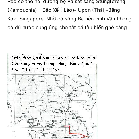
Reo có thể nối đường bộ và sắt sang Stungtơreng
(Kampuchia) – Bắc Xế ( Lào)- Upon (Thái)-Băng
Kok- Singapore. Nhờ có sông Ba nên vịnh Vân Phong
có đủ nước cung ứng cho tất cả tàu biển ghé cảng.