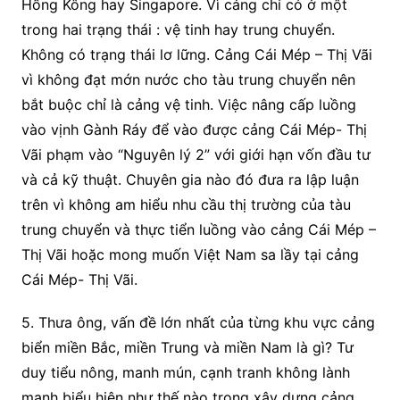
Hồng Kông hay Singapore. Vì cảng chỉ có ở một
trong hai trạng thái : vệ tinh hay trung chuyển.
Không có trạng thái lơ lững. Cảng Cái Mép – Thị Vãi
vì không đạt mớn nước cho tàu trung chuyển nên
bắt buộc chỉ là cảng vệ tinh. Việc nâng cấp luồng
vào vịnh Gành Ráy để vào được cảng Cái Mép- Thị
Vãi phạm vào “Nguyên lý 2” với giới hạn vốn đầu tư
và cả kỹ thuật. Chuyên gia nào đó đưa ra lập luận
trên vì không am hiểu nhu cầu thị trường của tàu
trung chuyển và thực tiển luồng vào cảng Cái Mép –
Thị Vãi hoặc mong muốn Việt Nam sa lầy tại cảng
Cái Mép- Thị Vãi.
5. Thưa ông, vấn đề lớn nhất của từng khu vực cảng
biển miền Bắc, miền Trung và miền Nam là gì? Tư
duy tiểu nông, manh mún, cạnh tranh không lành
mạnh biểu hiện như thế nào trong xây dựng cảng