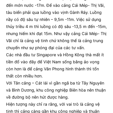
đến mớn nước -17m. Để vào cảng Cái Mép- Thị Vãi,
tàu biển phải qua luồng vào vịnh Gành Ráy. Luồng
nầy có độ sâu tự nhiên – 9,5m -11m. Việc sử dụng
thủy triều 4 m thì luồng có độ sâu -13,5 m đến -15m,
nhưng hiếm khi đạt 15m. Như vậy cảng Cái Mép- Thị
Vãi chỉ là cảng vệ tinh chứ không thể là cảng trung
chuyển như sự phóng đại của các tư vấn.
Các nhà đầu tư Singapore và Hồng Kông thà mất ít
tiền đổ vào đây để Việt Nam sống bằng ảo vọng
còn hơn là để cảng Vân Phong hình thành thì tổn
thất còn nhiều hơn.
Với Tân cảng – Cát lái vì gần ngã ba từ Tây Nguyên
và Bình Dương, khu công nghiệp Biên hòa nên thuận
về đường bộ nên hút được hàng.
Hiện tượng này chỉ ra rằng, với vai trò là cảng vệ
tinh thì cảng càng gần khu công nghiệp và thuận