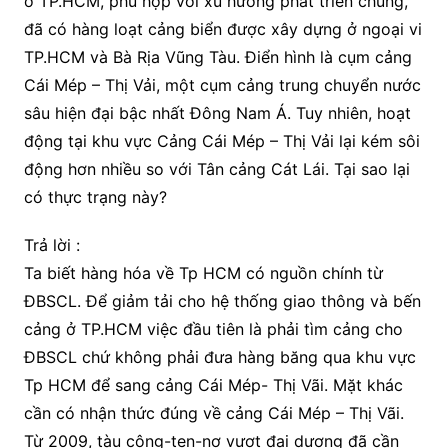
ở TP.HCM, phù hợp với xu hướng phát triển chung,
đã có hàng loạt cảng biển được xây dựng ở ngoại vi
TP.HCM và Bà Rịa Vũng Tàu. Điển hình là cụm cảng
Cái Mép – Thị Vải, một cụm cảng trung chuyển nước
sâu hiện đại bậc nhất Đông Nam Á. Tuy nhiên, hoạt
động tại khu vực Cảng Cái Mép – Thị Vải lại kém sôi
động hơn nhiều so với Tân cảng Cát Lái. Tại sao lại
có thực trạng này?
Trả lời :
Ta biết hàng hóa về Tp HCM có nguồn chính từ
ĐBSCL. Để giảm tải cho hệ thống giao thông và bến
cảng ở TP.HCM việc đầu tiên là phải tìm cảng cho
ĐBSCL chứ không phải đưa hàng băng qua khu vực
Tp HCM để sang cảng Cái Mép- Thị Vãi. Mặt khác
cần có nhận thức đúng về cảng Cái Mép – Thị Vãi.
Từ 2009, tàu công-ten-nơ vượt đại dương đã cần