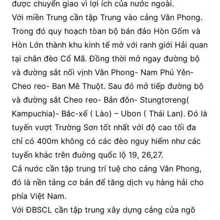
được chuyển giao vì lợi ích của nước ngoài.
Với miền Trung cần tập Trung vào cảng Vân Phong.
Trong đó quy hoạch tòan bộ bán đảo Hòn Gốm và
Hòn Lớn thành khu kinh tế mở với ranh giới Hải quan
tại chân đèo Cổ Mã. Đồng thời mở ngay đường bộ
và đường sắt nối vịnh Vân Phong- Nam Phú Yên-
Cheo reo- Ban Mê Thuột. Sau đó mở tiếp đường bộ
và đường sắt Cheo reo- Bản đôn- Stungtơreng(
Kampuchia)- Bắc-xế ( Lào) – Ubon ( Thái Lan). Đó là
tuyến vượt Trường Sơn tốt nhất với độ cao tối đa
chỉ có 400m không có các đèo nguy hiểm như các
tuyến khác trên đuờng quốc lộ 19, 26,27.
Cả nước cần tập trung trí tuệ cho cảng Vân Phong,
đó là nền tảng cơ bản để tăng dịch vụ hàng hải cho
phía Việt Nam.
Với ĐBSCL cần tập trung xây dựng cảng cửa ngõ