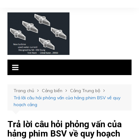
Chuyển
đến
phần
nội
dung
Trang chủ
Cảng biển
Cảng Trung bộ
Trả lời câu hỏi phỏng vấn của hảng phim BSV về quy
hoạch cảng
Trả lời câu hỏi phỏng vấn của
hảng phim BSV về quy hoạch