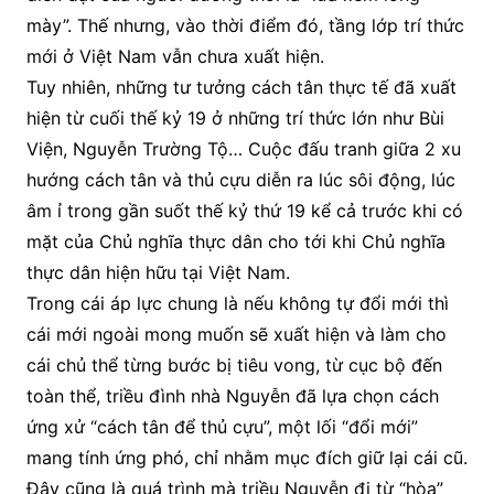
mày”. Thế nhưng, vào thời điểm đó, tầng lớp trí thức
mới ở Việt Nam vẫn chưa xuất hiện.
Tuy nhiên, những tư tưởng cách tân thực tế đã xuất
hiện từ cuối thế kỷ 19 ở những trí thức lớn như Bùi
Viện, Nguyễn Trường Tộ… Cuộc đấu tranh giữa 2 xu
hướng cách tân và thủ cựu diễn ra lúc sôi động, lúc
âm ỉ trong gần suốt thế kỷ thứ 19 kể cả trước khi có
mặt của Chủ nghĩa thực dân cho tới khi Chủ nghĩa
thực dân hiện hữu tại Việt Nam.
Trong cái áp lực chung là nếu không tự đổi mới thì
cái mới ngoài mong muốn sẽ xuất hiện và làm cho
cái chủ thể từng bước bị tiêu vong, từ cục bộ đến
toàn thể, triều đình nhà Nguyễn đã lựa chọn cách
ứng xử “cách tân để thủ cựu”, một lối “đổi mới”
mang tính ứng phó, chỉ nhằm mục đích giữ lại cái cũ.
Đây cũng là quá trình mà triều Nguyễn đi từ “hòa”