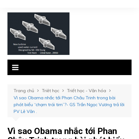
Chuyển
đến
phần
nội
dung
Trang chủ
Triêt học
Triết học - Văn hóa
Vì sao Obama nhắc tới Phan Châu Trinh trong bài
phát biểu “chạm trái tim”?- GS Trần Ngọc Vương trả lời
PV Lê Văn .
Vì sao Obama nhắc tới Phan