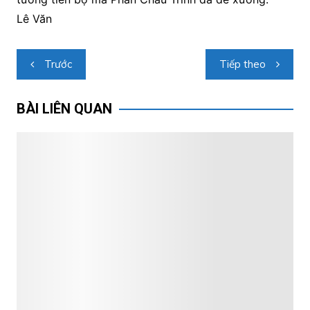
Lê Văn
Điều
Trước
Tiếp theo
hướng
bài
BÀI LIÊN QUAN
viết