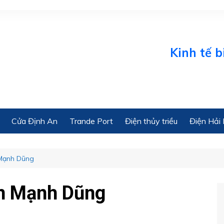
Kinh tế biển Onl
Cửa Định An
Trande Port
Điện thủy triều
Điện Hải 
 Mạnh Dũng
ãn Mạnh Dũng