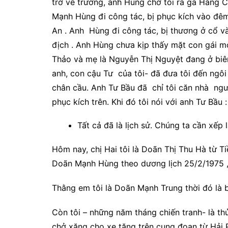
trở về trường, anh Hùng chở tôi ra ga Hàng
Mạnh Hùng đi công tác, bị phục kích vào đê
An . Anh Hùng đi công tác, bị thương ở cổ v
địch . Anh Hùng chưa kịp thấy mặt con gái m
Thảo và mẹ là Nguyễn Thị Nguyệt đang ở biê
anh, con cậu Tư của tôi- đã đưa tôi đến ng
chân cầu. Anh Tư Bầu đã chỉ tôi căn nhà ng
phục kích trên. Khi đó tôi nói với anh Tư Bầu :
Tất cả đã là lịch sử. Chúng ta cần xếp
Hôm nay, chị Hai tôi là Doãn Thị Thu Hà từ Ti
Doãn Mạnh Hùng theo dương lịch 25/2/1975 , 
Thằng em tôi là Doãn Mạnh Trung thời đó là 
Còn tôi – những năm tháng chiến tranh- là th
chở xăng cho xe tăng trên cung đoạn từ Hải 