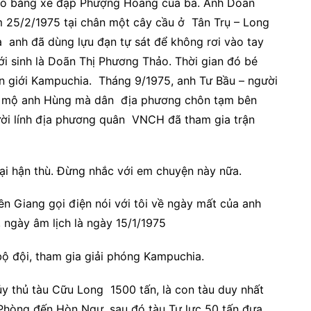
 Cỏ bằng xe đạp Phượng Hoàng của ba. Anh Doãn
m 25/2/1975 tại chân một cây cầu ở Tân Trụ – Long
à anh đã dùng lựu đạn tự sát để không rơi vào tay
ới sinh là Doãn Thị Phương Thảo. Thời gian đó bé
n giới Kampuchia. Tháng 9/1975, anh Tư Bầu – người
ôi mộ anh Hùng mà dân địa phương chôn tạm bên
ười lính địa phương quân VNCH đã tham gia trận
 lại hận thù. Đừng nhắc với em chuyện này nữa.
ền Giang gọi điện nói với tôi về ngày mất của anh
ngày âm lịch là ngày 15/1/1975
bộ đội, tham gia giải phóng Kampuchia.
ủy thủ tàu Cữu Long 1500 tấn, là con tàu duy nhất
Phòng đến Hòn Ngư, sau đó tàu Tự lực 50 tấn đưa