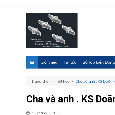
Chuyển
đến
phần
nội
dung
Giới thiệu
Tin tức
Bồi lấp biển Đông
Trang chủ
Triêt học
Cha và anh . KS Doãn
Cha và anh . KS Do
25 Tháng 2, 2023