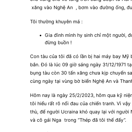
xăng vào Nghệ An , bơm vào đường ống, đưa
Tôi thường khuyên má :
Gia đình mình hy sinh chỉ một người, đ
đừng buồn !
Con tàu của tôi đã có lần bị hai máy bay Mỹ
bắn. Đó là lúc 09 giờ sáng ngày 31/12/1971 t
bụng tàu còn 30 tấn xăng chưa kịp chuyển s
cùng ngày tại vùng bờ biển Nghệ An và Than
Hôm nay là ngày 25/2/2023, hôm qua kỹ niệm 
tôi hiểu rất rõ nổi đau của chiến tranh. Vì v
thù, để người Ucraina khó quay lại với người
và cô gái Nga trong “Thép đã tôi thế đấy”.