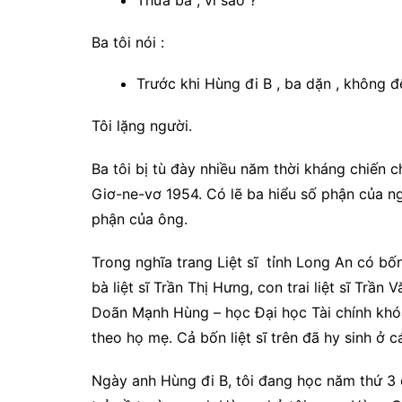
Thưa ba , vì sao ?
Ba tôi nói :
Trước khi Hùng đi B , ba dặn , không để
Tôi lặng người.
Ba tôi bị tù đày nhiều năm thời kháng chiến 
Giơ-ne-vơ 1954. Có lẽ ba hiểu số phận của n
phận của ông.
Trong nghĩa trang Liệt sĩ tỉnh Long An có bố
bà liệt sĩ Trần Thị Hưng, con trai liệt sĩ Trần V
Doãn Mạnh Hùng – học Đại học Tài chính khóa
theo họ mẹ. Cả bốn liệt sĩ trên đã hy sinh ở 
Ngày anh Hùng đi B, tôi đang học năm thứ 3 ở