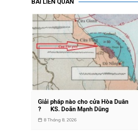
bài
BÀI LIÊN QUAN
viết
Giải pháp nào cho cửa Hòa Duân
? KS. Doãn Mạnh Dũng
8 Tháng 8, 2026