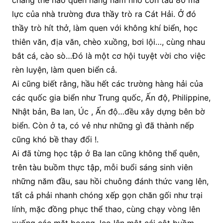
chẳng thể nào quên hàng năm nhờ con tàu 80 mã
lực của nhà trường đưa thầy trò ra Cát Hải. Ở đó
thầy trò hít thở, làm quen với không khí biển, học
thiên văn, địa văn, chèo xuồng, bơi lội…, cùng nhau
bắt cá, cào sò…Đó là một cơ hội tuyệt vời cho việc
rèn luyện, làm quen biển cả.
Ai cũng biết rằng, hầu hết các trường hàng hải của
các quốc gia biển như Trung quốc, Ấn độ, Philippine,
Nhật bản, Ba lan, Úc , Ấn độ…đều xây dựng bên bờ
biển. Còn ở ta, có vẻ như những gì đã thành nếp
cũng khó bề thay đổi !.
Ai đã từng học tập ở Ba lan cũng không thể quên,
trên tàu buồm thực tập, mỗi buổi sáng sinh viên
những năm đầu, sau hồi chuông đánh thức vang lên,
tất cả phải nhanh chóng xếp gọn chăn gối như trại
lính, mặc đồng phục thể thao, cùng chạy vòng lên