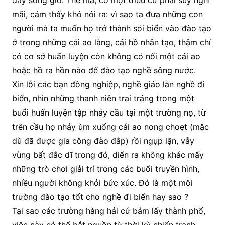
dày sóng gió. Thế mà, có một điều cứ phải suy nghĩ
mãi, cảm thấy khó nói ra: vì sao ta đưa những con
người mà ta muốn họ trở thành sói biển vào đào tạo
ở trong những cái ao làng, cái hồ nhân tạo, thậm chí
có cơ sở huấn luyện còn không có nổi một cái ao
hoặc hồ ra hồn nào để đào tạo nghề sông nước.
Xin lỗi các bạn đồng nghiệp, nghề giáo lẫn nghề đi
biển, nhìn những thanh niên trai tráng trong một
buổi huấn luyện tập nhảy cầu tại một trường nọ, từ
trên cầu họ nhảy ùm xuống cái ao nong choẹt (mặc
dù đã được gia công đào đắp) rồi ngụp lặn, vẫy
vùng bất đắc dĩ trong đó, diển ra không khác mấy
những trò chơi giải trí trong các buổi truyền hình,
nhiều người không khỏi bức xúc. Đó là một môi
trường đào tạo tốt cho nghề đi biển hay sao ?
Tại sao các trường hàng hải cứ bám lấy thành phố,