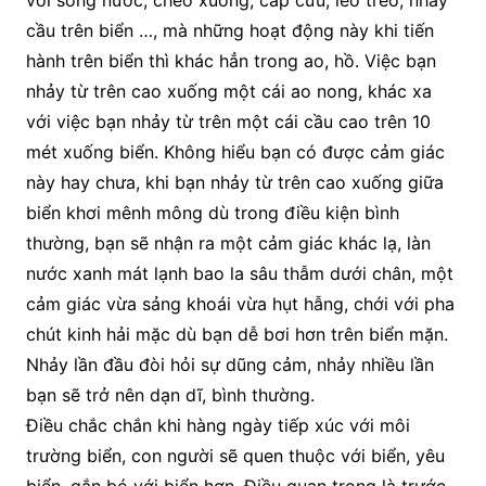
với sóng nước, chèo xuồng, cấp cứu, leo trèo, nhảy
cầu trên biển …, mà những hoạt động này khi tiến
hành trên biển thì khác hẳn trong ao, hồ. Việc bạn
nhảy từ trên cao xuống một cái ao nong, khác xa
với việc bạn nhảy từ trên một cái cầu cao trên 10
mét xuống biển. Không hiểu bạn có được cảm giác
này hay chưa, khi bạn nhảy từ trên cao xuống giữa
biển khơi mênh mông dù trong điều kiện bình
thường, bạn sẽ nhận ra một cảm giác khác lạ, làn
nước xanh mát lạnh bao la sâu thẫm dưới chân, một
cảm giác vừa sảng khoái vừa hụt hẫng, chới với pha
chút kinh hải mặc dù bạn dễ bơi hơn trên biển mặn.
Nhảy lần đầu đòi hỏi sự dũng cảm, nhảy nhiều lần
bạn sẽ trở nên dạn dĩ, bình thường.
Điều chắc chắn khi hàng ngày tiếp xúc với môi
trường biển, con người sẽ quen thuộc với biển, yêu