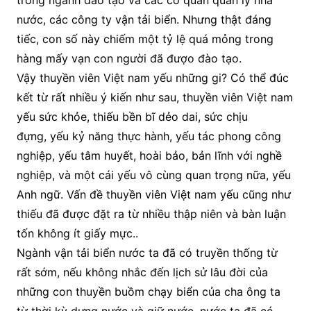
trong ngành đào tạo và các cơ quan quản lý nhà
nước, các công ty vận tải biển. Nhưng thật đáng
tiếc, con số này chiếm một tỷ lệ quá mỏng trong
hàng mấy vạn con người đã đượo đào tạo.
Vậy thuyền viên Việt nam yếu những gi? Có thể đúc
kết từ rất nhiều ý kiến như sau, thuyền viên Việt nam
yếu sức khỏe, thiếu bền bĩ dẻo dai, sức chịu
đựng, yếu kỷ năng thực hành, yếu tác phong công
nghiệp, yếu tâm huyết, hoài bảo, bản lĩnh với nghề
nghiệp, và một cái yếu vô cùng quan trọng nữa, yếu
Anh ngữ. Vấn đề thuyền viên Việt nam yếu cũng như
thiếu đã được đặt ra từ nhiều thập niên và bàn luận
tốn không ít giấy mực..
Ngành vận tải biển nước ta đã có truyền thống từ
rất sớm, nếu không nhắc đến lịch sử lâu đời của
những con thuyền buồm chạy biển của cha ông ta