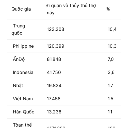
Sĩ quan và thủy thủ thợ
Quốc gia
%
máy
Trung
122.208
10,4
quốc
Philippine
120.399
10,3
ẤnĐộ
81.848
7,0
Indonesia
41.750
3,6
Nhật
19.824
1,7
Việt Nam
17.458
1,5
Hàn Quốc
13.236
1,1
Tòan thế