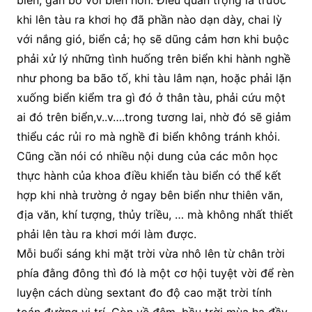
biển, gắn bó với biển hơn. Điều quan trọng là trước
khi lên tàu ra khơi họ đã phần nào dạn dày, chai lỳ
với nắng gió, biển cả; họ sẽ dũng cảm hơn khi buộc
phải xử lý những tình huống trên biển khi hành nghề
như phong ba bão tố, khi tàu lâm nạn, hoặc phải lặn
xuống biển kiểm tra gì đó ở thân tàu, phải cứu một
ai đó trên biển,v..v….trong tương lai, nhờ đó sẽ giảm
thiểu các rủi ro mà nghề đi biển không tránh khỏi.
Cũng cần nói có nhiều nội dung của các môn học
thực hành của khoa điều khiển tàu biển có thể kết
hợp khi nhà trường ở ngay bên biển như thiên văn,
địa văn, khí tượng, thủy triều, … mà không nhất thiết
phải lên tàu ra khơi mới làm được.
Mỗi buổi sáng khi mặt trời vừa nhô lên từ chân trời
phía đằng đông thì đó là một cơ hội tuyệt vời để rèn
luyện cách dùng sextant đo độ cao mặt trời tính