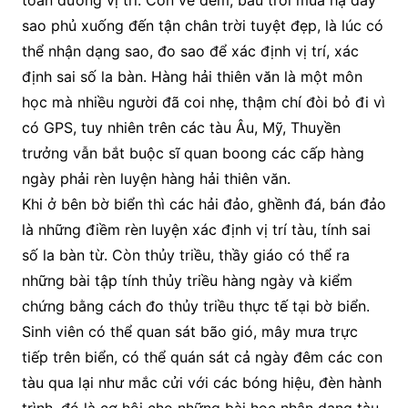
toán đường vị trí. Còn về đêm, bầu trời mùa hạ đầy
sao phủ xuống đến tận chân trời tuyệt đẹp, là lúc có
thể nhận dạng sao, đo sao để xác định vị trí, xác
định sai số la bàn. Hàng hải thiên văn là một môn
học mà nhiều người đã coi nhẹ, thậm chí đòi bỏ đi vì
có GPS, tuy nhiên trên các tàu Âu, Mỹ, Thuyền
trưởng vẫn bắt buộc sĩ quan boong các cấp hàng
ngày phải rèn luyện hàng hải thiên văn.
Khi ở bên bờ biển thì các hải đảo, ghềnh đá, bán đảo
là những điềm rèn luyện xác định vị trí tàu, tính sai
số la bàn từ. Còn thủy triều, thầy giáo có thể ra
những bài tập tính thủy triều hàng ngày và kiểm
chứng bằng cách đo thủy triều thực tế tại bờ biển.
Sinh viên có thể quan sát bão gió, mây mưa trực
tiếp trên biển, có thể quán sát cả ngày đêm các con
tàu qua lại như mắc cửi với các bóng hiệu, đèn hành