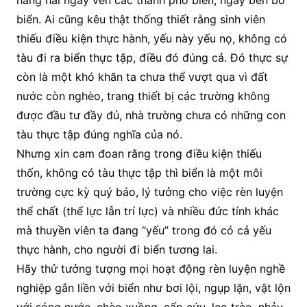
hàng hải ngay ven các thành phố biển, ngay bên bờ
biển. Ai cũng kêu thật thống thiết rằng sinh viên
thiếu điều kiện thực hành, yếu này yếu nọ, không có
tàu đi ra biển thực tập, điều đó đúng cả. Đó thực sự
còn là một khó khăn ta chưa thể vượt qua vì đất
nước còn nghèo, trang thiết bị các trường không
được đầu tư đầy đủ, nhà trường chưa có những con
tàu thực tập đúng nghĩa của nó.
Nhưng xin cam đoan rằng trong điều kiện thiếu
thốn, không có tàu thực tập thì biển là một môi
trường cực kỳ quý báo, lý tưởng cho việc rèn luyện
thể chất (thể lực lẫn trí lực) và nhiều đức tính khác
mà thuyền viên ta đang “yếu” trong đó có cả yếu
thực hành, cho người đi biển tương lai.
Hãy thử tưởng tượng mọi hoạt động rèn luyện nghề
nghiệp gắn liền với biển như bơi lội, ngụp lặn, vật lộn