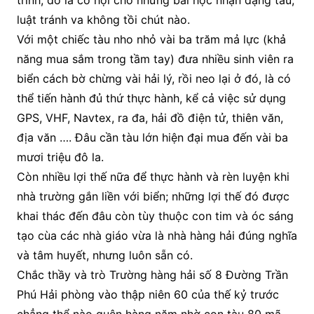
trình, đó là cơ hội cho những bài học nhận dạng tàu,
luật tránh va không tồi chút nào.
Với một chiếc tàu nho nhỏ vài ba trăm mả lực (khả
năng mua sắm trong tầm tay) đưa nhiều sinh viên ra
biển cách bờ chừng vài hải lý, rồi neo lại ở đó, là có
thể tiến hành đủ thứ thực hành, kể cả việc sử dụng
GPS, VHF, Navtex, ra đa, hải đồ điện tử, thiên văn,
địa văn …. Đâu cần tàu lớn hiện đại mua đến vài ba
mươi triệu đô la.
Còn nhiều lợi thế nữa để thực hành và rèn luyện khi
nhà trường gắn liền với biển; những lợi thế đó được
khai thác đến đâu còn tùy thuộc con tim và óc sáng
tạo cùa các nhà giáo vừa là nhà hàng hải đúng nghĩa
và tâm huyết, nhưng luôn sẵn có.
Chắc thầy và trò Trường hàng hải số 8 Đường Trần
Phú Hải phòng vào thập niên 60 của thế kỷ trước