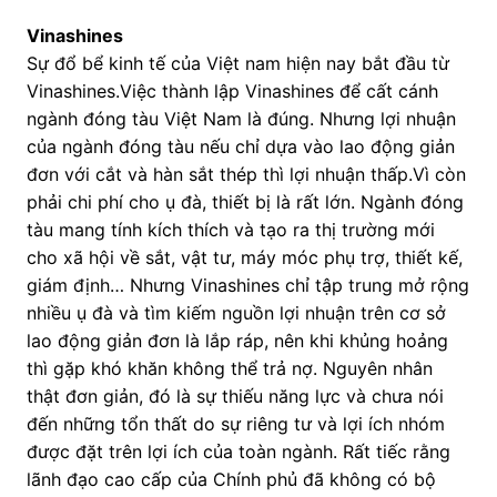
Vinashines
Sự đổ bể kinh tế của Việt nam hiện nay bắt đầu từ
Vinashines.Việc thành lập Vinashines để cất cánh
ngành đóng tàu Việt Nam là đúng. Nhưng lợi nhuận
của ngành đóng tàu nếu chỉ dựa vào lao động giản
đơn với cắt và hàn sắt thép thì lợi nhuận thấp.Vì còn
phải chi phí cho ụ đà, thiết bị là rất lớn. Ngành đóng
tàu mang tính kích thích và tạo ra thị trường mới
cho xã hội về sắt, vật tư, máy móc phụ trợ, thiết kế,
giám định… Nhưng Vinashines chỉ tập trung mở rộng
nhiều ụ đà và tìm kiếm nguồn lợi nhuận trên cơ sở
lao động giản đơn là lắp ráp, nên khi khủng hoảng
thì gặp khó khăn không thể trả nợ. Nguyên nhân
thật đơn giản, đó là sự thiếu năng lực và chưa nói
đến những tổn thất do sự riêng tư và lợi ích nhóm
được đặt trên lợi ích của toàn ngành. Rất tiếc rằng
lãnh đạo cao cấp của Chính phủ đã không có bộ