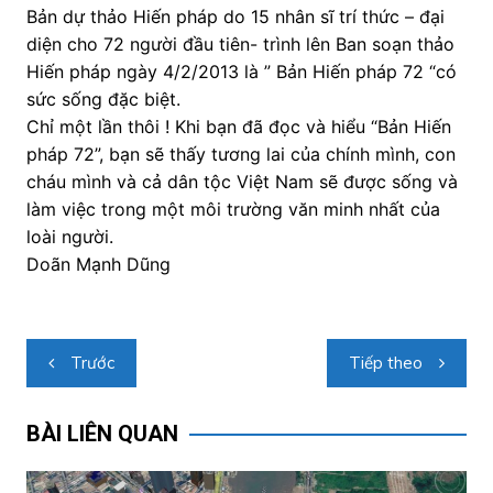
Bản dự thảo Hiến pháp do 15 nhân sĩ trí thức – đại
diện cho 72 người đầu tiên- trình lên Ban soạn thảo
Hiến pháp ngày 4/2/2013 là ” Bản Hiến pháp 72 “có
sức sống đặc biệt.
Chỉ một lần thôi ! Khi bạn đã đọc và hiểu “Bản Hiến
pháp 72”, bạn sẽ thấy tương lai của chính mình, con
cháu mình và cả dân tộc Việt Nam sẽ được sống và
làm việc trong một môi trường văn minh nhất của
loài người.
Doãn Mạnh Dũng
Điều
Trước
Tiếp theo
hướng
bài
BÀI LIÊN QUAN
viết