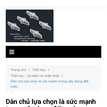
Chuyển
đến
phần
nội
dung
Trang chủ
Triêt học
Triết học - Sự kiện và nhận thức
Dân chủ lựa chọn là sức mạnh trong xây dựng đất
nước
Dân chủ lựa chọn là sức mạnh