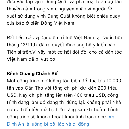
đưa vào láp vịnh Dung Quất và phá hoại toàn bộ tàu
thuyền nằm trong vịnh. nguyên nhân vì người đề
xuất sử dụng vịnh Dung Quất không biết chiều quay
của bão ở biển Đông Việt Nam.
Rất tiếc, các vị đại diện trí tuệ Việt Nam tại Quốc hội
tháng 12/1997 đã ra quyết định ủng hộ ý kiến các
Tiến sĩ trên.Vì vậy một cơ hội đổi đời cho cả dân tộc
Việt Nam đã bị vứt bỏ!
Kênh Quang Chánh Bố
Một công trình mở luồng tàu biển để đưa tàu 10.000
tấn vào Cần Thơ với tổng chi phí dự kiến 200 triệu
USD. Nay chi phí tăng lên trên 400 triệu USD, công
trình đang làm dở dang thì dừng lại. Không phải Nhà
nước thiếu tiền mà họ hiểu rằng sau khi hoàn thành,
công trình sẽ không thoát khỏi tình trạng như
cửa
Định An là luồng bị bồi lấp và di động
.