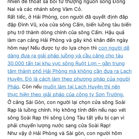
nhiên để thoát sa bồi từ thượng nguồn sông Đồng
Nai và các nhánh sông Vàm Cỏ.
Rất tiếc, ở Hải Phòng, con người đã quyết định đắp
đập Đình Vũ, xóa cửa sông Cấm, biến luồng tàu biển
phụ trở thành dòng chính của sông Cấm. Hậu quả
làm cạn cảng Hải Phòng và gây khó khăn đến ngày
hôm nay! Nếu được tự do lựa chọn thì
con người dễ
dàng đưa ra giải pháp luồng và cầu cảng cho tàu
30.000 tấn tại khu vực sông Ruột Lợn – gần trung
tâm thành phố Hải Phòng mà không cần đưa ra Lạch
Huyện. Đó là cách làm theo phương pháp của người
Pháp
. Còn nếu
muốn làm tại Lạch Huyện thì nên
thực hiện theo giải pháp của công ty Sơn Trường.
Ở cảng Sài Gòn, con người lại chọn cửa sông Soài
Rạp là luồng chính. Họ không tính đến nếu nạo vét
sông Soài Rạp thì sông Lòng Tàu tất yếu bị cạn vì
phải chuyển lượng nước sang cửa Soài Rạp!
Như vậy ở Hải Phòng và Sài gòn, con người hôm