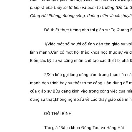
pháp rà phá thủy lôi từ tính và bom từ trường (Đề tài
Cảng Hải Phòng, đường sông, đường biển và các huyết
Để thiết thực tưởng nhớ tới giáo sư Tạ Quang B
1/Việc một số người cố tình gắn tên giáo sư v
lành mạnh.Cần có một hội thảo khoa học thực sự về 
Biển,các kỹ sư và công nhân chế tạo các thiết bị phá 
2/Xin kêu gọi lòng dũng cảm,trung thực của cá
mạnh dạn trình bày sự thật trước công luận,đừng để ma
của giáo sư Bửu đáng kính vào trong công việc của mì
đúng sự thật,không nghĩ xấu về các thày giáo của mín
ĐỖ THÁI BÌNH
Tác giả “Bách khoa Đóng Tàu và Hàng Hải”