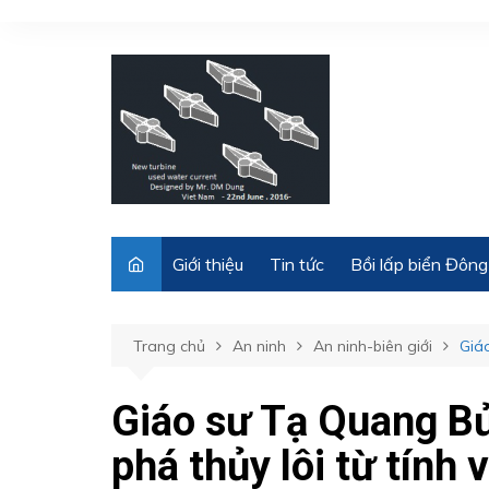
Chuyển
đến
phần
nội
dung
Giới thiệu
Tin tức
Bồi lấp biển Đông
Trang chủ
An ninh
An ninh-biên giới
Giá
Giáo sư Tạ Quang B
phá thủy lôi từ tính