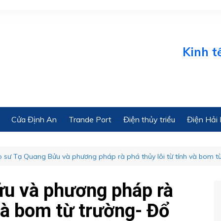
Kinh tế bi
Cửa Định An
Trande Port
Điện thủy triều
Điện Hải 
o sư Tạ Quang Bửu và phương pháp rà phá thủy lôi từ tính và bom từ
ửu và phương pháp rà
 và bom từ trường- Đổ