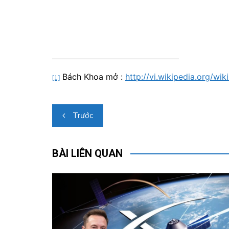
Bách Khoa mở :
http://vi.wikipedia.org/wi
[1]
Điều
Trước
hướng
bài
BÀI LIÊN QUAN
viết