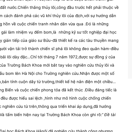
 đất nước.Chiến thắng thủy lôi,công đầu trước hết phải thuộc về
m cách đánh phá các vũ khí thủy lôi của địch,với sự hướng dẫn
ng hồn về cuộc chiến tranh nhân dân vừa qua .Đó là những
cô gái làm nhiệm vụ đếm bom,là
những kỹ sư tốt nghiệp đại học
 gián tiếp của giáo sư Bửu-đã thiết kế ra các tàu thuyền mang
gười vận tải trở thành chiến sĩ phá lôi không đeo quân hàm-điều
 bãi lôi dày đặc…Chỉ tới tháng 7 năm 1972,được sự đồng ý của
ủa Trường Bách Khoa mới bắt tay vào nghiên cứu thủy lôi và
mẫu bom lên Hà Nội cho Trường nghiên cứu.Nhận được một số
,bản tính cuộn dây từ trường,thiết kế hệ nắn điện một chiều…
g Biển và cuộc chiến phong tỏa đã kết thúc .Điều đáng tiếc là
đều được hiểu sai lệch ,hình như mô hình cuộc chống chiến
c nghiên cứu từ trên,thông qua triển khai áp dụng,đã hướng
Và tấm biển hiện nay tại Trường Bách Khoa còn ghi rõ:”
Đề tài
g Đại học Bách Khoa Hànội đã nghiên cứu thành công phương