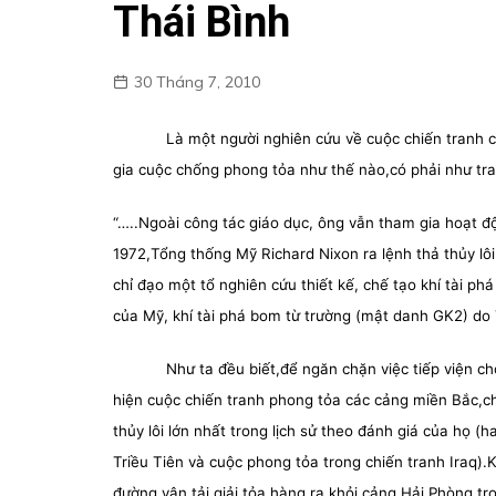
Thái Bình
30 Tháng 7, 2010
Là một người nghiên cứu về cuộc chiến tranh 
gia cuộc chống phong tỏa như thế nào,có phải như tr
“…..Ngoài công tác giáo dục, ông vẫn tham gia hoạt đ
1972,Tổng thống Mỹ Richard Nixon ra lệnh thả thủy lôi
chỉ đạo một tổ nghiên cứu thiết kế, chế tạo khí tài phá
của Mỹ, khí tài phá bom từ trường (mật danh GK2) do 
Như ta đều biết,để ngăn chặn việc tiếp viện c
hiện cuộc chiến tranh phong tỏa các cảng miền Bắc,ch
thủy lôi lớn nhất trong lịch sử theo đánh giá của họ (h
Triều Tiên và cuộc phong tỏa trong chiến tranh Iraq).
đường vận tải giải tỏa hàng ra khỏi cảng Hải Phòng tro