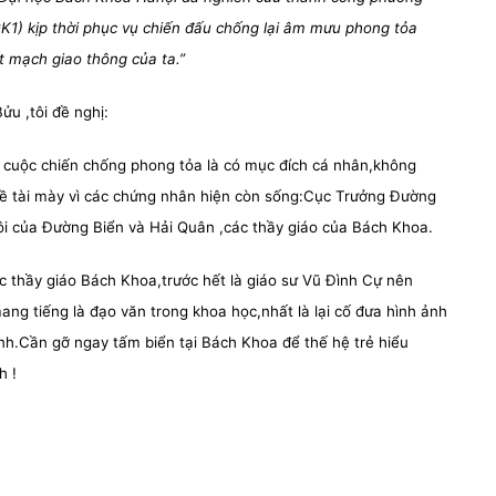
 GK1) kịp thời phục vụ chiến đấu chống lại âm mưu phong tỏa
 mạch giao thông của ta.”
ửu ,tôi đề nghị:
ới cuộc chiến chống phong tỏa là có mục đích cá nhân,không
đề tài mày vì các chứng nhân hiện còn sống:Cục Trưởng Đường
lôi của Đường Biển và Hải Quân ,các thầy giáo của Bách Khoa.
c thầy giáo Bách Khoa,trước hết là giáo sư Vũ Đình Cự nên
ng tiếng là đạo văn trong khoa học,nhất là lại cố đưa hình ảnh
nh.Cần gỡ ngay tấm biển tại Bách Khoa để thế hệ trẻ hiểu
h !