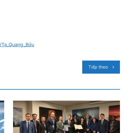
ki/Tạ_Quang_Bửu
Tiếp theo