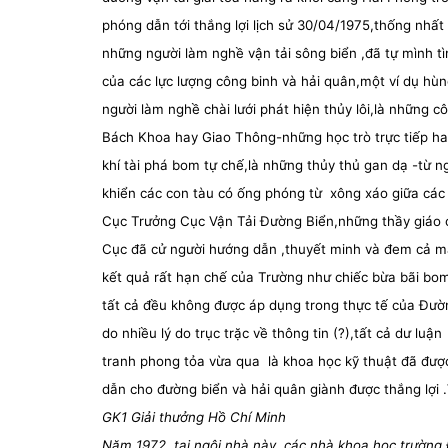
phóng dẫn tới thắng lợi lịch sử 30/04/1975,thống nhất
những người làm nghề vận tải sông biển ,đã tự mình tì
của các lực lượng công binh và hải quân,một ví dụ hù
người làm nghề chài lưới phát hiện thủy lôi,là những 
Bách Khoa hay Giao Thông-những học trò trực tiếp hay
khí tài phá bom tự chế,là những thủy thủ gan dạ -từ n
khiển các con tàu có ống phóng từ
xông xáo giữa các
Cục Trưởng Cục Vận Tải Đường Biển,những thầy giáo c
Cục đã cử người hướng dẫn ,thuyết minh và đem cả 
kết quả rất hạn chế của Trường như chiếc bừa bãi bom
tất cả đều không được áp dụng trong thực tế của Đườn
do nhiều lý do trục trặc về thông tin (?),tất cả dư luận
tranh phong tỏa vừa qua
là khoa học kỹ thuật đã đượ
dẫn cho đường biển và hải quân giành được thắng lợi .
GK1 Giải thưởng Hồ Chí Minh
Năm 1972, tại ngôi nhà này, các nhà khoa học trườn