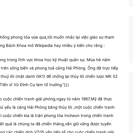
chống phong tỏa vừa qua,tôi muốn nhắc lại việc giáo sư tham
ang Bách Khoa mở Wikipedia hay nhiều ý kiến cho rằng :
ộng trong lĩnh vực khoa học kỹ thuật quân sự. Mùa hè năm
 trên sông biển và phong toả cảng Hải Phòng. Ông đã trực tiếp
 thuỷ lôi (mật danh GK1) để chống lại thủy lôi chiến lược MK 52
Tiến sĩ Vũ Đình Cự làm tổ trưởng.”
[1]
ho cuộc chiến tranh giải phóng,ngay từ năm 1967,Mỹ đã thực
ủ yếu là cảng Hải Phòng bằng thủy lôi ,một cuộc chiến tranh
ai cuộc chiến kia là trận phong tỏa Incheon trong chiến tranh
Kết quả là chúng ta đã chiến thắng,vẫn giữ vững được tuyến
ng các chiến dịch VT05,vẫn tiếp tế cho cuộc chiến tranh giải