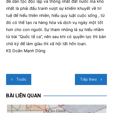
để dân tộc độc lập và thống nhất đất nước mà khó
nhất là phải đấu tranh vượt sự khiếm khuyết về trí
tuệ để hiểu thiên nhiên, hiểu quy luật cuộc sống , từ
đó có thể tạo ra hàng hóa và dịch vụ ngày một tốt
hơn cho con người. Sự tham nhũng là sự hiểu nhầm
từ bài “Quốc tế ca”, nên sau khi có quyền lực thì bán
chữ ký để làm giàu thì xã hội tất hổn loạn.
KS Doãn Mạnh Dũng
Điều
Trước
Tiếp theo
hướng
bài
BÀI LIÊN QUAN
viết