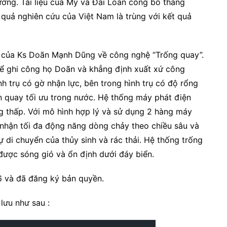
ương. Tài liệu của Mỹ và Đài Loan công bố tháng
quả nghiên cứu của Việt Nam là trùng với kết quả
inh của Ks Doãn Mạnh Dũng về công nghệ “Trống quay”.
để ghi công họ Doãn và khẳng định xuất xứ công
 trụ có gờ nhận lực, bên trong hình trụ có độ rổng
n quay tối ưu trong nước. Hệ thống máy phát điện
g thấp. Với mô hình hợp lý và sử dụng 2 hàng máy
 nhận tối đa động năng dòng chảy theo chiều sâu và
di chuyển của thủy sinh và rác thải. Hệ thống trống
được sóng gió và ổn định dưới đáy biển.
 và đã đăng ký bản quyền.
lưu như sau :