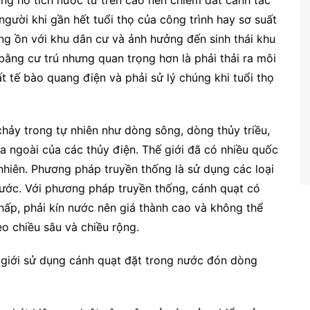
dụng hồ tích nước từ trên cao nên chiếm đất canh tác
gười khi gần hết tuổi thọ của công trình hay sơ suất
ếng ồn với khu dân cư và ảnh hưởng đến sinh thái khu
bằng cư trú nhưng quan trọng hơn là phải thải ra môi
t tế bào quang điện và phải sử lý chúng khi tuổi thọ
hảy trong tự nhiên như dòng sông, dòng thủy triều,
a ngoài của các thủy điện. Thế giới đã có nhiều quốc
nhiên. Phương pháp truyền thống là sử dụng các loại
nước. Với phương pháp truyền thống, cánh quạt có
hấp, phải kín nước nên giá thành cao và không thể
o chiều sâu và chiều rộng.
ế giới sử dụng cánh quạt đặt trong nước đón dòng