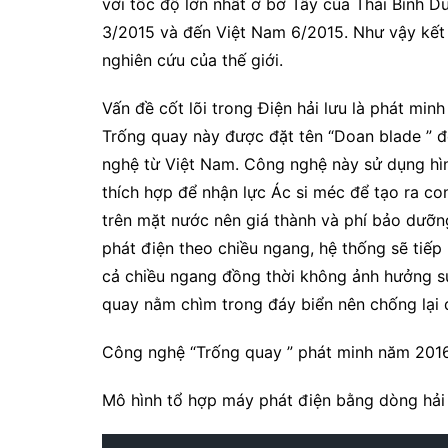
với tốc độ lớn nhất ở bờ Tây của Thái Bình D
3/2015 và đến Việt Nam 6/2015. Như vậy kết 
nghiên cứu của thế giới.
Vấn đề cốt lõi trong Điện hải lưu là phát m
Trống quay này được đặt tên “Doan blade ” 
nghệ từ Việt Nam. Công nghệ này sử dụng hình
thích hợp để nhận lực Ác si méc để tạo ra co
trên mặt nước nên giá thành và phí bảo dưỡn
phát điện theo chiều ngang, hệ thống sẽ tiếp
cả chiều ngang đồng thời không ảnh hưởng sự 
quay nằm chìm trong đáy biển nên chống lại 
Công nghệ “Trống quay ” phát minh năm 2016
Mô hình tổ hợp máy phát điện bằng dòng hải 