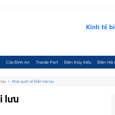
Kinh tế biển On
Cửa Định An
Trande Port
Điện thủy triều
Điện Hải 
 lưu
Khái quát về Điện hải lưu
i lưu