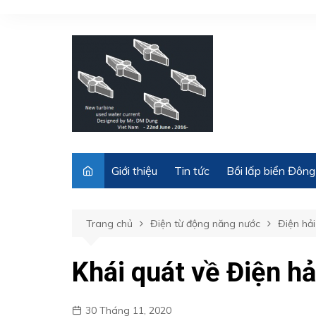
Chuyển
đến
phần
nội
dung
Giới thiệu
Tin tức
Bồi lấp biển Đông
Trang chủ
Điện từ động năng nước
Điện hải
Khái quát về Điện hả
30 Tháng 11, 2020