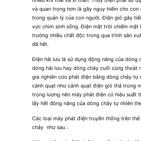
nhiều khí thải và xỉ than. Thủy điện phải sử 
và quan trọng hơn là gây nguy hiểm cho con n
trong quản lý của con người. Điện gió gây ti
vực chim sinh sống. Điện mặt trời chiếm mặt 
trường nhiều chất độc trong qua trình sản xuấ
đã hết.
Điện hải lưu là sử dụng động năng của dòng c
dòng hải lưu hay dòng chảy cuối cùng thoát r
gia nghiên cứu phát điện bằng dòng chảy tự 
cánh quạt như cánh quạt điện gió thả trong 
trọng lượng nên máy phát điện có hiệu suất t
lấy hết động năng của dòng chảy tự nhiên the
Các loại máy phát điện truyền thống trên th
chảy như sau :