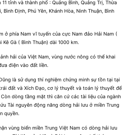
 11 tỉnh và thành phố : Quảng Bình, Quảng Trị, Thừa
 Bình Định, Phú Yên, Khánh Hòa, Ninh Thuận, Bình
nằm ở phía Nam vĩ tuyến của cực Nam đảo Hải Nam (
i Kê Gà ( Bình Thuận) dài 1000 km.
lảnh hải của Việt Nam, vùng nước nông có thể khai
ưa điện vào đất liền.
ng là sử dụng thí nghiệm chứng minh sự tồn tại tại
ái đất và Xích Đạo, cơ lý thuyết và toán lý thuyết để
. Còn dòng tầng mặt thì căn cứ các tài liệu của ngành
cứu Tài nguyên động năng dòng hải lưu ở miền Trung
n quyền.
hận vùng biển miền Trung Việt Nam có dòng hải lưu