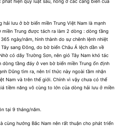
c phát hiện quy luật sâu, nông ở các cảng biển của
 hải lưu ở bờ biển miền Trung Việt Nam là mạnh
u ở miền Trung được tách ra làm 2 dòng : dòng tầng
 365 ngày/năm, hình thành do sự chênh lệnh nhiệt
ừ Tây sang Đông, do bờ biển Châu Á lệch dần về
 Nhờ có dãy Trường Sơn, nên gió Tây Nam khó tác
 dòng tầng đáy ở ven bờ biển miền Trung ổn định
h Dũng tìm ra, nên trí thức này ngoài tầm nhận
ệt Nam và trên thế giới. Chính vì vậy chưa có thể
iá tiềm năng vô cùng to lớn của dòng hải lưu ở miền
n tại 9 tháng/năm.
à cùng hướng Bắc Nam nên rất thuận cho phát triển