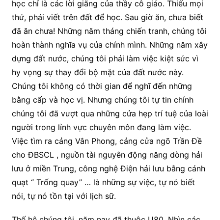
học chỉ là các lời giãng của thầy cô giáo. Thiếu mọi
thứ, phải viết trên đất để học. Sau giờ ăn, chưa biết
đã ăn chưa! Những năm tháng chiến tranh, chúng tôi
hoàn thành nghĩa vụ của chính mình. Những năm xây
dựng đất nước, chúng tôi phải làm việc kiệt sức vì
hy vọng sự thay đổi bộ mặt của đất nước này.
Chúng tôi không có thời gian để nghĩ đến những
bằng cấp và học vị. Nhưng chúng tôi tự tin chính
chúng tôi đã vượt qua những cửa hẹp trí tuệ của loài
người trong lỉnh vực chuyên môn đang làm việc.
Việc tìm ra cảng Vân Phong, cảng cửa ngõ Trần Đề
cho ĐBSCL , nguồn tài nguyên động năng dòng hải
lưu ở miền Trung, công nghệ Điện hải lưu bằng cánh
quạt “ Trống quay” … là những sự việc, tự nó biết
nói, tự nó tồn tại với lịch sữ.
Thế hệ chúng tôi, năm nay đã thuộc U80. Nhìn các