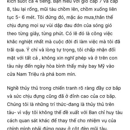
kích suốt ca 4 tiếng. Bạn hiểu với gió cấp 7 và cấp
8, tàu lại rổng, mũi tàu chồm lên, chồm xuống liên
tục 5- 6 mét. Tôi đứng đó, mặc áo mưa,thân thể
chịu đựng mọi sự vùi dập đau đớn của sóng gió
theo từng giây, từng phút. Có lẽ đó là công việc
khắc nghiệt nhất mà cuộc đời đi làm việc mà tôi đã
trãi qua. Ý chí và lòng tự trọng, tôi chấp nhận đối
mặt với tất cả , không xin nghĩ phép và ở trên con
tàu này đến ngày hòa bình thấy máy bay Mỹ vào
cửa Nam Triệu rà phá bom mìn.
Nghề thủy thủ trong chiến tranh rõ ràng đầy cơ bắp
và sức chịu đựng cũng đã ở đỉnh cao của cơ bắp.
Chúng tôi là những trí thức-đang là thủy thủ trên
tàu- vì vậy tôi không thể đề xuất với Ban chỉ huy tàu
cách quan sát khác để thay thế cho nhiệm vụ của
chính mình phải đứng ngay ở cột đèn mũi tàu.