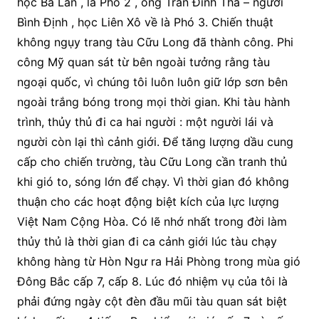
học Ba Lan , là Phó 2 , ông Trần Đình Tha – người
Bình Định , học Liên Xô về là Phó 3. Chiến thuật
không ngụy trang tàu Cữu Long đã thành công. Phi
công Mỹ quan sát từ bên ngoài tưởng rằng tàu
ngoại quốc, vì chúng tôi luôn luôn giữ lớp sơn bên
ngoài trắng bóng trong mọi thời gian. Khi tàu hành
trình, thủy thủ đi ca hai người : một người lái và
người còn lại thì cảnh giới. Để tăng lượng dầu cung
cấp cho chiến trường, tàu Cữu Long cần tranh thủ
khi gió to, sóng lớn để chạy. Vì thời gian đó không
thuận cho các hoạt động biệt kích của lực lượng
Việt Nam Cộng Hòa. Có lẽ nhớ nhất trong đời làm
thủy thủ là thời gian đi ca cảnh giới lúc tàu chạy
không hàng từ Hòn Ngư ra Hải Phòng trong mùa gió
Đông Bắc cấp 7, cấp 8. Lúc đó nhiệm vụ của tôi là
phải đứng ngày cột đèn đầu mũi tàu quan sát biệt