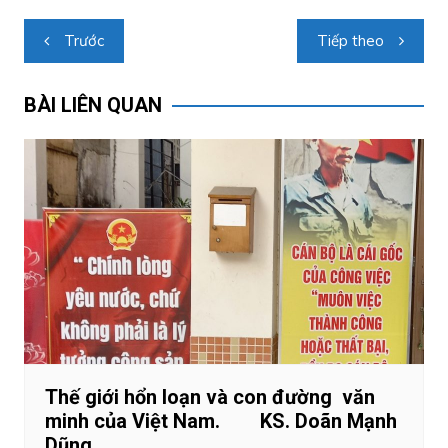
Điều
Trước
Tiếp theo
hướng
bài
BÀI LIÊN QUAN
viết
Thế giới hổn loạn và con đường văn
minh của Việt Nam. KS. Doãn Mạnh
Dũng