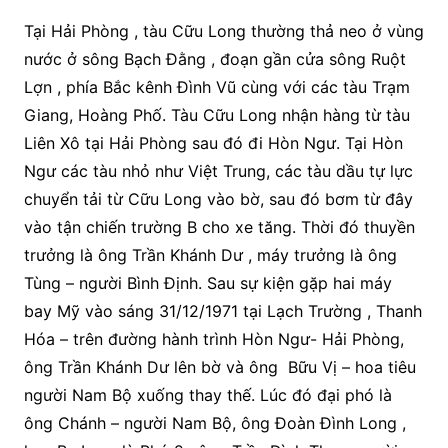
Tại Hải Phòng , tàu Cữu Long thường thả neo ở vùng
nước ở sông Bạch Đằng , đoạn gần cửa sông Ruột
Lợn , phía Bắc kênh Đình Vũ cùng với các tàu Trạm
Giang, Hoàng Phố. Tàu Cữu Long nhận hàng từ tàu
Liên Xô tại Hải Phòng sau đó đi Hòn Ngư. Tại Hòn
Ngư các tàu nhỏ như Việt Trung, các tàu dầu tự lực
chuyển tải từ Cữu Long vào bờ, sau đó bơm từ đây
vào tận chiến trường B cho xe tăng. Thời đó thuyền
trưởng là ông Trần Khánh Dư , máy trưởng là ông
Tùng – người Bình Định. Sau sự kiện gặp hai máy
bay Mỹ vào sáng 31/12/1971 tại Lạch Trường , Thanh
Hóa – trên đường hành trình Hòn Ngư- Hải Phòng,
ông Trần Khánh Dư lên bờ và ông Bữu Vị – hoa tiêu
người Nam Bộ xuống thay thế. Lúc đó đại phó là
ông Chánh – người Nam Bộ, ông Đoàn Đình Long ,