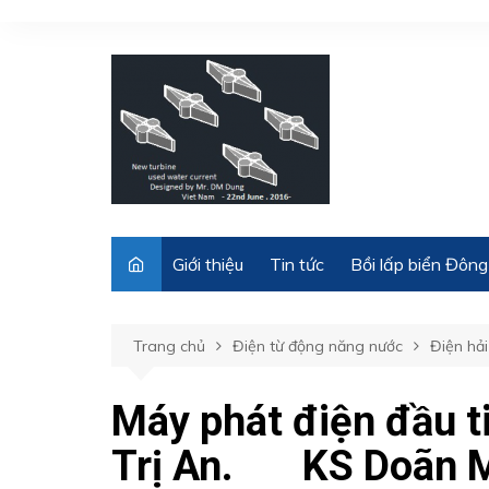
Chuyển
đến
phần
nội
dung
Giới thiệu
Tin tức
Bồi lấp biển Đông
Trang chủ
Điện từ động năng nước
Điện hải
Máy phát điện đầu ti
Trị An. KS Doãn 