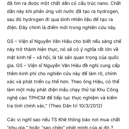
đã tìm ra được một chất dẫn có cấu trúc nano. Chất
dẫn này khi phản ứng với nước đã tạo ra hydrogen,
sau đó hydrogen đi qua bình nhiên liệu để tạo ra
điện. Đây chính là điểm mới trong nghiên cứu này.
GS – Viện sĩ Nguyễn Văn Hiệu cho biết nếu sáng chế
này trở thành hiện thực, nó sẽ có ý nghĩa rất lớn về
mặt kinh tế – xã hội, là tài sản quan trọng của quốc
gia. GS – Viện sĩ Nguyễn Văn Hiệu đề nghị cung cấp
thêm kinh phí cho nghiên cứu này để làm rõ, chính
xác và phát triển cụ thể hơn. Theo ông Hiệu, có thể
làm một máy phát điện mẫu chạy thử tại Khu Công
nghệ cao TPHCM để tiếp tục thực nghiệm và kiểm
tra tính chính xác.” (Theo Dân trí 10/3/2012)
Các vị nghĩ sao nếu TS Khê thông báo nơi mua chất
“phụ gia ” hoặc “sao chép” phát minh của ai đó ?