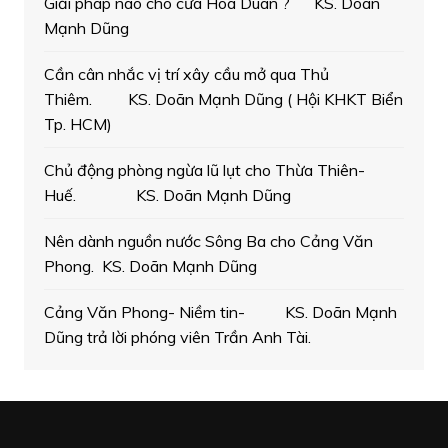
Giải pháp nào cho cửa Hòa Duân ? KS. Doãn
Mạnh Dũng
Cần cân nhắc vị trí xây cầu mở qua Thủ
Thiêm. KS. Doãn Mạnh Dũng ( Hội KHKT Biển
Tp. HCM)
Chủ động phòng ngừa lũ lụt cho Thừa Thiên-
Huế. KS. Doãn Mạnh Dũng
Nên dành nguồn nước Sông Ba cho Cảng Văn
Phong. KS. Doãn Mạnh Dũng
Cảng Văn Phong- Niềm tin- KS. Doãn Mạnh
Dũng trả lời phóng viên Trần Anh Tài.