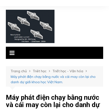
Chuyển
đến
phần
nội
dung
Trang chủ
Triêt học
Triết học - Văn hóa
Máy phát điện chạy bằng nước và cái may còn lại cho
danh dự giới khoa học Việt Nam.
Máy phát điện chạy bằng nước
và cái may còn lại cho danh dự