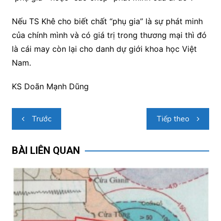
Nếu TS Khê cho biết chất “phụ gia” là sự phát minh
của chính mình và có giá trị trong thương mại thì đó
là cái may còn lại cho danh dự giới khoa học Việt
Nam.
KS Doãn Mạnh Dũng
Điều
Trước
Tiếp theo
hướng
bài
BÀI LIÊN QUAN
viết