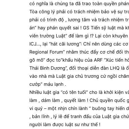
có nghĩa là chúng ta đã trao toàn quyền phán
Tòa công lý phải có trách nhiệm bảo vệ sự t
phải có trình độ , lương tâm và trách nhiệm trư
án” hay phán quyết sai ! GS Tiến sỹ luật mà kh
viên trường Luật” để làm gì !? Lại còn khuyên
ICJ…, lại “hát cãi lương”: Chỉ nên dùng các
Regional Forum” nhằm thúc đẩy cơ chế đối tho
gõ mõ“ đọc to”khẩu hiệu của ARF “Xúc tiến hò
Thái Binh Dương”, đối thoại diễn đàn LHQ là 
vào nhà mà Luật gia chủ trương cứ ngồi chăm 
cướp” máu lạnh .
Nhiều luật gia “có tên tuổi” cho là khởi kiện 
làm , dám làm , quyết làm ! Chủ quyền quốc gia 
vi quý – một nhịn chín lành “ buông tay hiến
, bản lĩnh , lý lẽ để tranh đấu của Luật gia c
người làm được luật sư như thế !