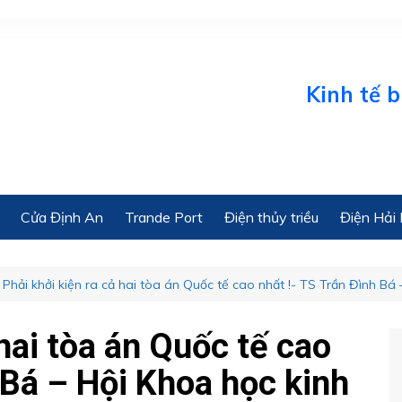
Kinh tế biển 
Cửa Định An
Trande Port
Điện thủy triều
Điện Hải 
Phải khởi kiện ra cả hai tòa án Quốc tế cao nhất !- TS Trần Đình Bá
 hai tòa án Quốc tế cao
 Bá – Hội Khoa học kinh