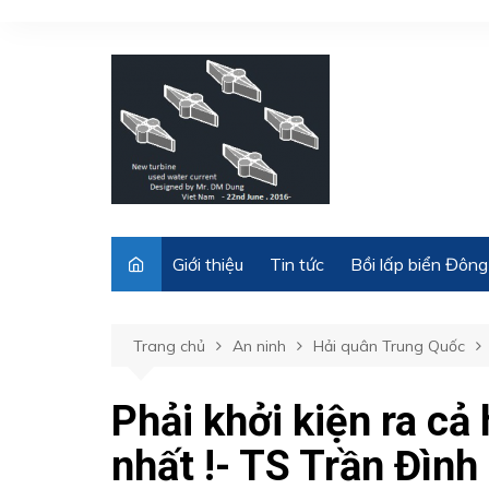
Chuyển
đến
phần
nội
dung
Giới thiệu
Tin tức
Bồi lấp biển Đông
Trang chủ
An ninh
Hải quân Trung Quốc
Phải khởi kiện ra cả
nhất !- TS Trần Đình