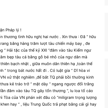
ận Pháp lý !
 thương tình hữu nghị hai nước . Xin thưa : Đã “ hữu
trang bằng hàng trăm lượt tàu chiến máy bay , đe
g “ Hải tặc của thế kỷ XXI “đâm vào tàu Kiểm ngư
 đâm bẹp tàu cá bằng gỗ bé nhỏ của ngư dân mà
 thiên bạch nhật , giữa muôn dân thiên hạ ,toàn thế
nh “ trong bát nước hất đi . Có luật gia “ Dĩ hòa vi
i VN xử thật nghiêm ,để bắt TQ phải bồi thường kinh
thưa kẻ tráo trở “ mặt dày “ ngang ngược đổi trắng
 lần đâm vào tàu TQ gây tổn thương “, lu loa tố cáo
hì Tòa của VN phán xét đâu có “miligram trọng lượng
 khen hay “ , liệu Trung Quốc trả phạt bằng cái gì hay