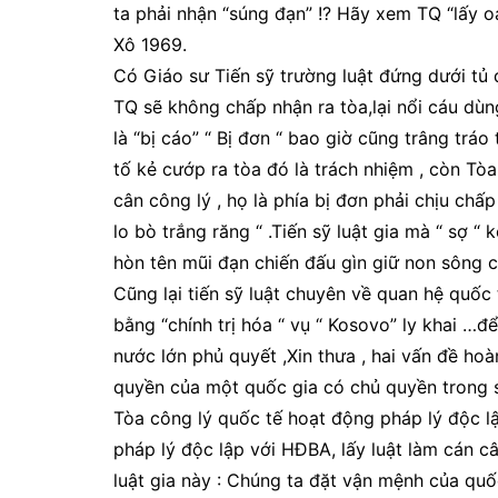
ta phải nhận “súng đạn” !? Hãy xem TQ “lấy o
Xô 1969.
Có Giáo sư Tiến sỹ trường luật đứng dưới tủ 
TQ sẽ không chấp nhận ra tòa,lại nổi cáu dùng
là “bị cáo” “ Bị đơn “ bao giờ cũng trâng tráo
tố kẻ cướp ra tòa đó là trách nhiệm , còn Tòa
cân công lý , họ là phía bị đơn phải chịu chấp
lo bò trắng răng “ .Tiến sỹ luật gia mà “ sợ 
hòn tên mũi đạn chiến đấu gìn giữ non sông c
Cũng lại tiến sỹ luật chuyên về quan hệ quốc tế
bằng “chính trị hóa “ vụ “ Kosovo” ly khai 
nước lớn phủ quyết ,Xin thưa , hai vấn đề hoà
quyền của một quốc gia có chủ quyền trong s
Tòa công lý quốc tế hoạt động pháp lý độc l
pháp lý độc lập với HĐBA, lấy luật làm cán câ
luật gia này : Chúng ta đặt vận mệnh của qu