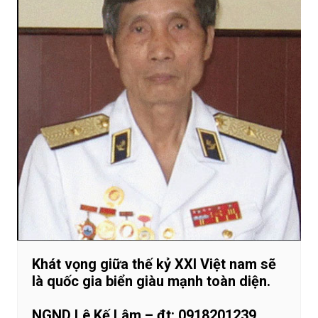
Khát vọng giữa thế kỷ XXI Việt nam sẽ
là quốc gia biển giàu mạnh toàn diện.
NGND Lê Kế Lâm – đt: 0918201239