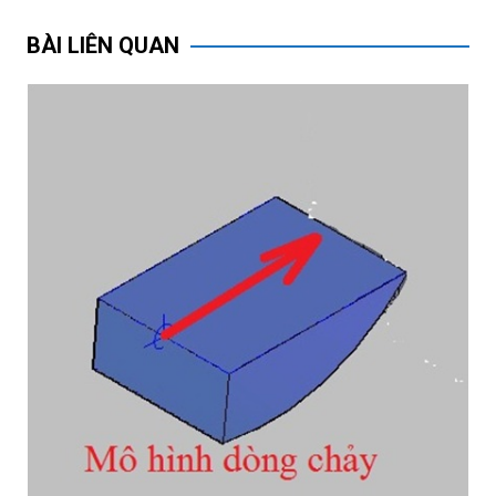
hướng
bài
BÀI LIÊN QUAN
viết