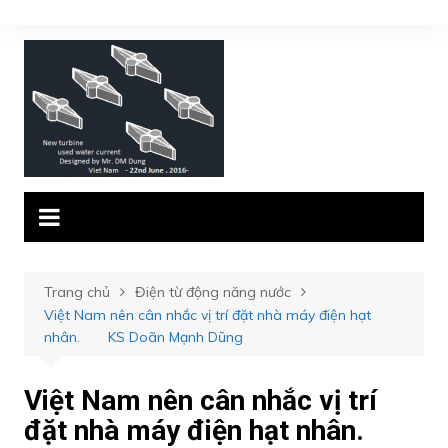
Chuyển
đến
phần
nội
dung
Trang chủ
Điện từ động năng nước
Việt Nam nên cân nhắc vị trí đặt nhà máy điện hạt
nhân. KS Doãn Mạnh Dũng
Việt Nam nên cân nhắc vị trí
đặt nhà máy điện hạt nhân.