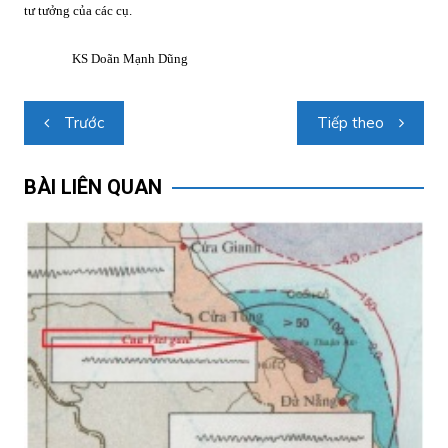
tư tưởng của các cụ.
KS Doãn Mạnh Dũng
Điều
Trước
Tiếp theo
hướng
bài
BÀI LIÊN QUAN
viết