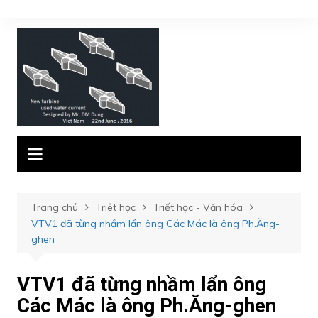
Chuyển
đến
phần
nội
dung
Trang chủ
Triêt học
Triết học - Văn hóa
VTV1 đã từng nhầm lẩn ông Các Mác là ông Ph.Ăng-
ghen
VTV1 đã từng nhầm lẩn ông
Các Mác là ông Ph.Ăng-ghen