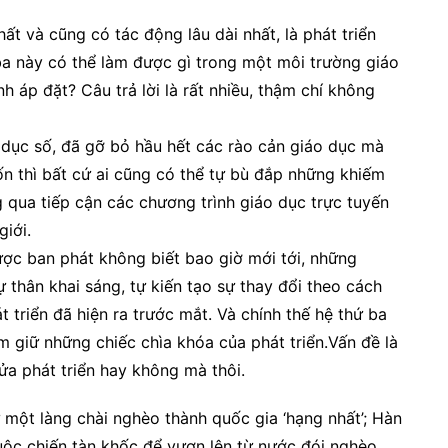
ất và cũng có tác động lâu dài nhất, là phát triển
ba này có thể làm được gì trong một môi trường giáo
 áp đặt? Câu trả lời là rất nhiều, thậm chí không
o dục số, đã gỡ bỏ hầu hết các rào cản giáo dục mà
ốn thì bất cứ ai cũng có thể tự bù đắp những khiếm
g qua tiếp cận các chương trình giáo dục trực tuyến
giới.
ược ban phát không biết bao giờ mới tới, những
 thân khai sáng, tự kiến tạo sự thay đổi theo cách
 triển đã hiện ra trước mắt. Và chính thế hệ thứ ba
m giữ những chiếc chìa khóa của phát triển.Vấn đề là
a phát triển hay không mà thôi.
 một làng chài nghèo thành quốc gia ‘hạng nhất’; Hàn
uộc chiến tàn khốc để vươn lên từ nước đói nghèo