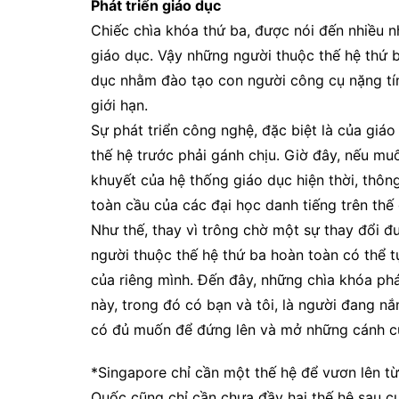
Phát triển giáo dục
Chiếc chìa khóa thứ ba, được nói đến nhiều nh
giáo dục. Vậy những người thuộc thế hệ thứ 
dục nhằm đào tạo con người công cụ nặng tính
giới hạn.
Sự phát triển công nghệ, đặc biệt là của giá
thế hệ trước phải gánh chịu. Giờ đây, nếu mu
khuyết của hệ thống giáo dục hiện thời, thôn
toàn cầu của các đại học danh tiếng trên thế 
Như thế, thay vì trông chờ một sự thay đổi đ
người thuộc thế hệ thứ ba hoàn toàn có thể tự
của riêng mình. Đến đây, những chìa khóa phát
này, trong đó có bạn và tôi, là người đang nắ
có đủ muốn để đứng lên và mở những cánh cử
*Singapore chỉ cần một thế hệ để vươn lên từ
Quốc cũng chỉ cần chưa đầy hai thế hệ sau c