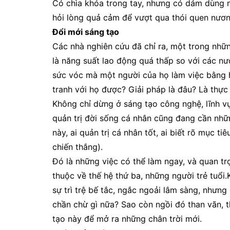
Có chìa khóa trong tay, nhưng có dám dùng nó
hỏi lòng quả cảm để vượt qua thói quen nươn
Đổi mới sáng tạo
Các nhà nghiên cứu đã chỉ ra, một trong những
là năng suất lao động quá thấp so với các nư
sức vóc mà một người của họ làm việc bằng h
tranh với họ được? Giải pháp là đâu? Là thực
Không chỉ dừng ở sáng tạo công nghệ, lĩnh vực
quản trị đời sống cá nhân cũng đang cần nhữ
này, ai quản trị cá nhân tốt, ai biết rõ mục ti
chiến thắng).
Đó là những việc có thể làm ngay, và quan tr
thuộc về thế hệ thứ ba, những người trẻ tuổi.K
sự trì trệ bế tắc, ngắc ngoải lâm sàng, nhưng
chần chừ gì nữa? Sao còn ngồi đó than vãn, t
tạo này để mở ra những chân trời mới.