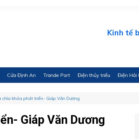
Kinh tế biển On
Cửa Định An
Trande Port
Điện thủy triều
Điện Hải 
 chìa khóa phát triển- Giáp Văn Dương
riển- Giáp Văn Dương