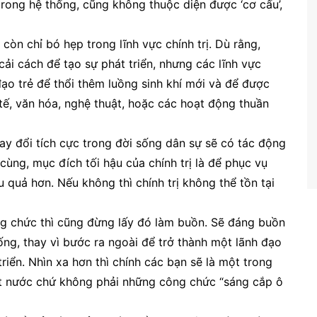
trong hệ thống, cũng không thuộc diện được ‘cơ cấu’,
òn chỉ bó hẹp trong lĩnh vực chính trị. Dù rằng,
 cải cách để tạo sự phát triển, nhưng các lĩnh vực
ạo trẻ để thổi thêm luồng sinh khí mới và để được
 tế, văn hóa, nghệ thuật, hoặc các hoạt động thuần
hay đổi tích cực trong đời sống dân sự sẽ có tác động
o cùng, mục đích tối hậu của chính trị là để phục vụ
u quả hơn. Nếu không thì chính trị không thể tồn tại
ông chức thì cũng đừng lấy đó làm buồn. Sẽ đáng buồn
ng, thay vì bước ra ngoài để trở thành một lãnh đạo
triển. Nhìn xa hơn thì chính các bạn sẽ là một trong
ất nước chứ không phải những công chức “sáng cắp ô