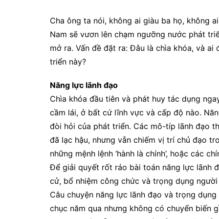
Cha ông ta nói, không ai giàu ba họ, không ai
Nam sẽ vươn lên chạm ngưỡng nước phát triể
mở ra. Vấn đề đặt ra: Đâu là chìa khóa, và a
triển này?
Năng lực lãnh đạo
Chìa khóa đầu tiên và phát huy tác dụng ngay
cầm lái, ở bất cứ lĩnh vực và cấp độ nào. Nă
đòi hỏi của phát triển. Các mô-típ lãnh đạo 
đã lạc hậu, nhưng vẫn chiếm vị trí chủ đạo tr
những mệnh lệnh ‘hành là chính’, hoặc các chí
Để giải quyết rốt ráo bài toán năng lực lãnh
cử, bổ nhiệm công chức và trọng dụng người 
Câu chuyện năng lực lãnh đạo và trọng dụng 
chục năm qua nhưng không có chuyển biến gì 