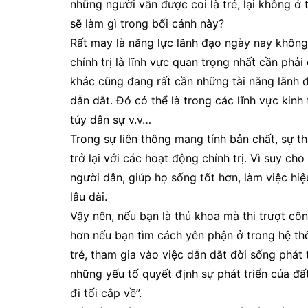
những người vẫn được coi là trẻ, lại không ở 
sẽ làm gì trong bối cảnh này?
Rất may là năng lực lãnh đạo ngày nay không c
chính trị là lĩnh vực quan trọng nhất cần phải
khác cũng đang rất cần những tài năng lãnh đ
dẫn dắt. Đó có thể là trong các lĩnh vực kinh
túy dân sự v.v…
Trong sự liên thông mang tính bản chất, sự t
trở lại với các hoạt động chính trị. Vì suy ch
người dân, giúp họ sống tốt hơn, làm việc hiệ
lâu dài.
Vậy nên, nếu bạn là thủ khoa mà thi trượt c
hơn nếu bạn tìm cách yên phận ở trong hệ thố
trẻ, tham gia vào việc dẫn dắt đời sống phát 
những yếu tố quyết định sự phát triển của đ
đi tối cắp về”.