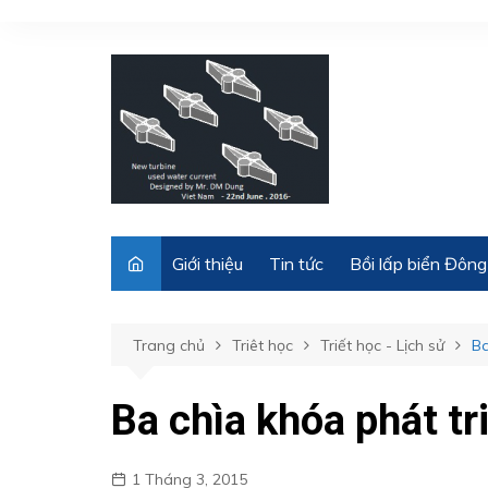
Chuyển
đến
phần
nội
dung
Giới thiệu
Tin tức
Bồi lấp biển Đông
Trang chủ
Triêt học
Triết học - Lịch sử
Ba
Ba chìa khóa phát t
1 Tháng 3, 2015