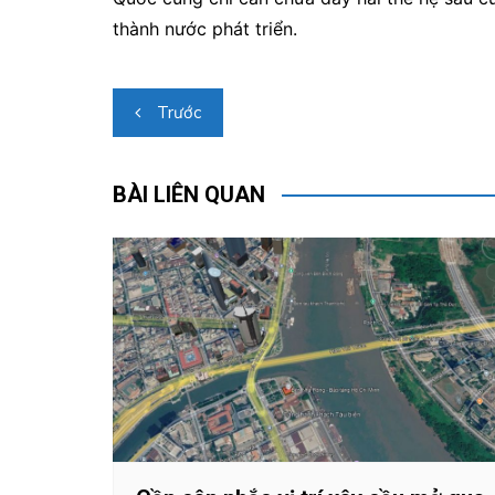
thành nước phát triển.
Điều
Trước
hướng
bài
BÀI LIÊN QUAN
viết