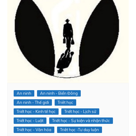
An ninh
An ninh - Biển Đông
An ninh - Thế giới
Triêt học
Triết học - Kinh tế học
Triết học - Lịch sử
Triết học - Luật
Triết học - Sự kiện và nhận thức
Triết học - Văn hóa
Triêt học -Tư duy luận