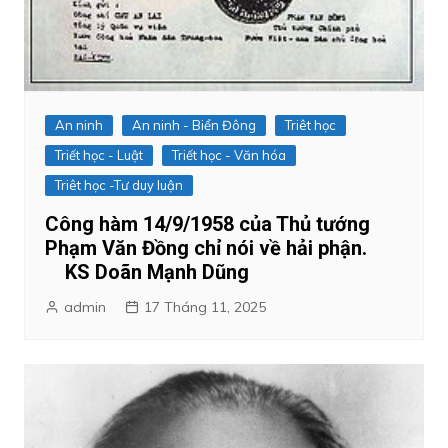
An ninh
An ninh - Biển Đông
Triêt học
Triết học - Luật
Triết học - Văn hóa
Triêt học -Tư duy luận
Công hàm 14/9/1958 của Thủ tướng
Phạm Văn Đồng chỉ nói về hải phận.
KS Doãn Mạnh Dũng
admin
17 Tháng 11, 2025