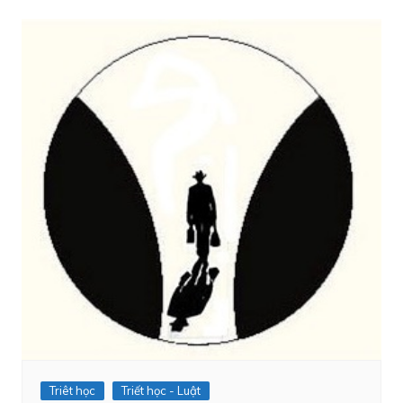
Triêt học
Triết học - Luật