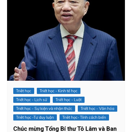
Triêt học
Triết học - Kinh tế học
Triết học - Lịch sử
Triết học - Luật
Triết học - Sự kiện và nhận thức
Triết học - Văn hóa
Triêt học -Tư duy luận
Triêt học- Tính cách biển
Chúc mừng Tổng Bí thư Tô Lâm và Ban