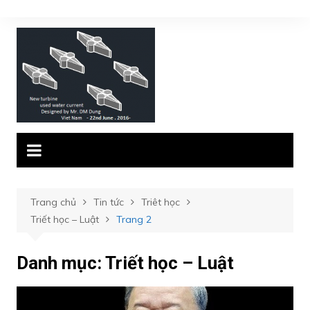
Chuyển
đến
phần
nội
dung
Trang chủ
Tin tức
Triêt học
Triết học – Luật
Trang 2
Danh mục:
Triết học – Luật