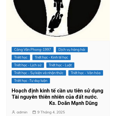
Cảng Vân Phong-1997
Dịch vụ hàng hải
Triêt học
Triết học - Kinh tế học
Triết học - Lịch sử
Triết học - Luật
Triết học - Sự kiện và nhận thức
Triết học - Văn hóa
Triêt học -Tư duy luận
Hoạch định kinh tế cần ưu tiên sử dụng
Tài nguyên thiên nhiên của đất nước.
Ks. Doãn Mạnh Dũng
admin
9 Tháng 4, 2025