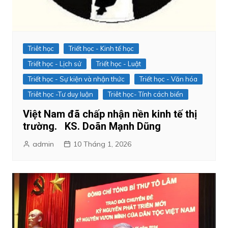
Triêt học
Triết học - Kinh tế học
Triết học - Lịch sử
Triết học - Luật
Triết học - Sự kiện và nhận thức
Triết học - Văn hóa
Triêt học -Tư duy luận
Triêt học- Tính cách biển
Việt Nam đã chấp nhận nền kinh tế thị
trường. KS. Doãn Mạnh Dũng
admin
10 Tháng 1, 2026