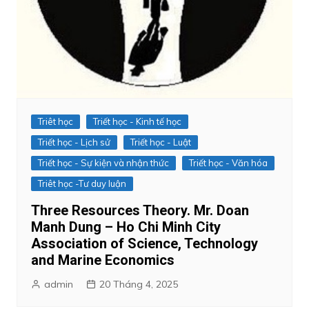
Triêt học
Triết học - Kinh tế học
Triết học - Lịch sử
Triết học - Luật
Triết học - Sự kiện và nhận thức
Triết học - Văn hóa
Triêt học -Tư duy luận
Three Resources Theory. Mr. Doan
Manh Dung – Ho Chi Minh City
Association of Science, Technology
and Marine Economics
admin
20 Tháng 4, 2025