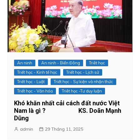
An ninh
An ninh - Biển Đông
Triêt học
Triết học - Kinh tế học
Triết học - Lịch sử
Triết học - Luật
Triết học - Sự kiện và nhận thức
Triết học - Văn hóa
Triêt học -Tư duy luận
Khó khăn nhất cải cách đất nước Việt
Nam là gì ? KS. Doãn Mạnh
Dũng
admin
29 Tháng 11, 2025