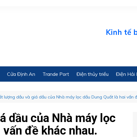
Kinh tế biển O
Cửa Định An
Trande Port
Điện thủy triều
Điện Hải 
t lượng dầu và giá dầu của Nhà máy lọc dầu Dung Quất là hai vấn 
iá dầu của Nhà máy lọc
i vấn đề khác nhau.