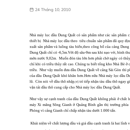
24 Tháng 10, 2010
Nhà máy lọc dầu Dung Quất có sản phẩm như các sản phẩm cùn
thiết bị Nhà máy lọc dầu theo tiêu chuẩn sản phẩm đã quy đị
xuất sản phẩm và luồng tàu biển,theo công bố của cảng Dung 
Dung Quất chỉ có -6,5m.Với độ sâu-9m sau khi nạo vét, bình th
mớn nước 9,02m. Muốn đón tàu lớn hơn phải chờ ngày có thủy tr
chỉ khi có triều thủy rất cao. Chúng ta biết tổng kho Nhà Bè ở 
triều. Như vậy muốn đưa dầu Dung Quất về cảng Sài Gòn thì ph
của dầu Dung Quất khó khăn hơn.Hơn nữa Nhà máy lọc dầu Dung
lũ. Còn nói về dầu thô nhập,vị trí tiếp nhận tàu dầu thô ngay g
vận tải dầu thô cung cấp cho Nhà máy lọc dầu Dung Quất.
Như vậy sự cạnh tranh của dầu Dung Quất không phải ở chất l
máy Xi măng Sông Gianh ở Quảng Bình gần thị trường phía
Phòng vì cảng Gianh chỉ chấp nhận tàu dưới 1.000 tấn.
Khái niệm về chất lượng dầu và giá dầu cạnh tranh là hai lỉn