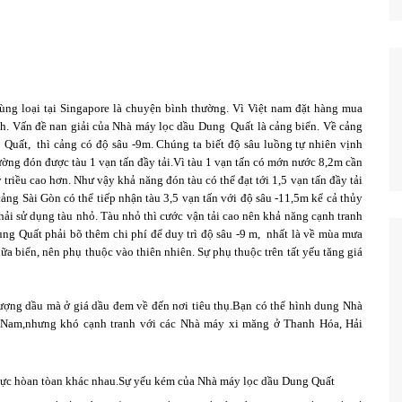
g loại tại Singapore là chuyện bình thường. Vì Việt nam đặt hàng mua
nh. Vấn đề nan giải của Nhà máy lọc dầu Dung Quất là cảng biển. Về cảng
Quất, thì cảng có độ sâu -9m. Chúng ta biết độ sâu luồng tự nhiên vịnh
ường đón được tàu 1 vạn tấn đầy tải.Vì tàu 1 vạn tấn có mớn nước 8,2m cần
iều cao hơn. Như vậy khả năng đón tàu có thể đạt tới 1,5 vạn tấn đầy tải
cảng Sài Gòn có thể tiếp nhận tàu 3,5 vạn tấn với độ sâu -11,5m kể cả thủy
ải sử dụng tàu nhỏ. Tàu nhỏ thì cước vận tải cao nên khả năng cạnh tranh
 Quất phải bõ thêm chi phí để duy trì độ sâu -9 m, nhất là về mùa mưa
iữa biển, nên phụ thuộc vào thiên nhiên. Sự phụ thuộc trên tất yếu tăng giá
ượng dầu mà ở giá dầu đem về đến nơi tiêu thụ.Bạn có thể hình dung Nhà
 Nam,nhưng khó cạnh tranh với các Nhà máy xi măng ở Thanh Hóa, Hải
h vực hòan tòan khác nhau.Sự yếu kém của Nhà máy lọc dầu Dung Quất