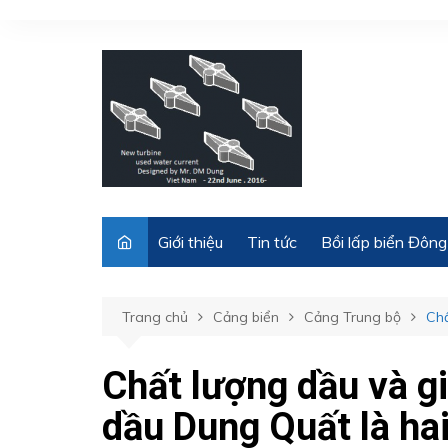
Chuyển
đến
phần
nội
dung
Giới thiệu
Tin tức
Bồi lấp biển Đông
Trang chủ
Cảng biển
Cảng Trung bộ
Chấ
Chất lượng dầu và g
dầu Dung Quất là ha