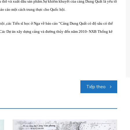
u thô và xuất dầu sản phẩm.Sự khiếm khuyết của cảng Dung Quất là yếu tố
áo cáo một cách trung thực cho Quốc hội.
ội ,các Tiến sĩ học ở Nga về báo cáo “Cảng Dung Quất có độ sâu có thể
( Các Dự án xây dựng cảng và đường thủy đến năm 2010- NXB Thống kê
Tiếp theo