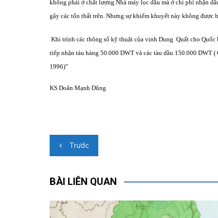
không phải ở chất lượng Nhà máy lọc dầu mà ở chi phí nhận dầ
gây các tổn thất trên. Nhưng sự khiếm khuyết này không được b
Khi trình các thông số kỹ thuật của vịnh Dung
Quất cho Quốc h
tiếp nhận tàu hàng 50.000 DWT và các tàu dầu 150.000 DWT 
1996)”
KS Doãn Mạnh Dũng
Điều
Trước
hướng
bài
BÀI LIÊN QUAN
viết