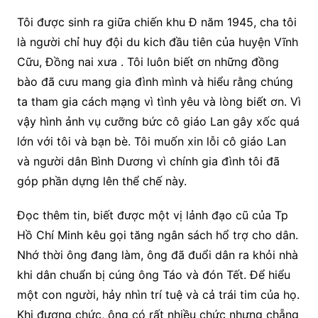
Tôi được sinh ra giữa chiến khu Đ năm 1945, cha tôi
là người chỉ huy đội du kich đầu tiên của huyện Vĩnh
Cữu, Đồng nai xưa . Tôi luôn biết ơn những đồng
bào đã cưu mang gia đình mình và hiểu rằng chúng
ta tham gia cách mạng vì tình yêu và lòng biết ơn. Vì
vậy hình ảnh vụ cưỡng bức cô giáo Lan gây xốc quá
lớn với tôi và bạn bè. Tôi muốn xin lỗi cô giáo Lan
và người dân Bình Dương vì chính gia đình tôi đã
góp phần dựng lên thể chế này.
Đọc thêm tin, biết được một vị lảnh đạo cũ của Tp
Hồ Chí Minh kêu gọi tăng ngân sách hổ trợ cho dân.
Nhớ thời ông đang làm, ông đã đuổi dân ra khỏi nhà
khi dân chuẩn bị cúng ông Táo và đón Tết. Để hiểu
một con người, hảy nhìn trí tuệ và cả trái tim của họ.
Khi đương chức, ông có rất nhiều chức nhưng chẵng