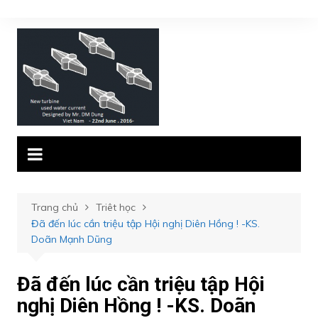
Chuyển
đến
phần
nội
dung
Trang chủ
Triêt học
Đã đến lúc cần triệu tập Hội nghị Diên Hồng ! -KS.
Doãn Mạnh Dũng
Đã đến lúc cần triệu tập Hội
nghị Diên Hồng ! -KS. Doãn