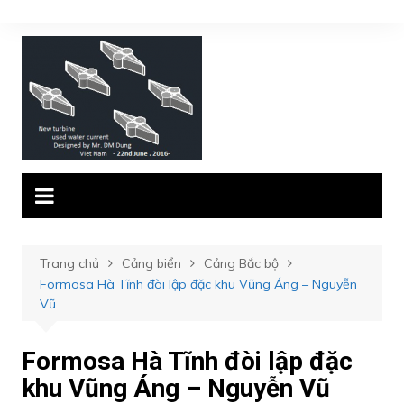
Chuyển
đến
phần
nội
dung
Trang chủ
Cảng biển
Cảng Bắc bộ
Formosa Hà Tĩnh đòi lập đặc khu Vũng Áng – Nguyễn
Vũ
Formosa Hà Tĩnh đòi lập đặc
khu Vũng Áng – Nguyễn Vũ