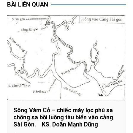
bài
BÀI LIÊN QUAN
viết
Sông Vàm Cỏ – chiếc máy lọc phù sa
chống sa bồi luồng tàu biển vào cảng
Sài Gòn. KS. Doãn Mạnh Dũng