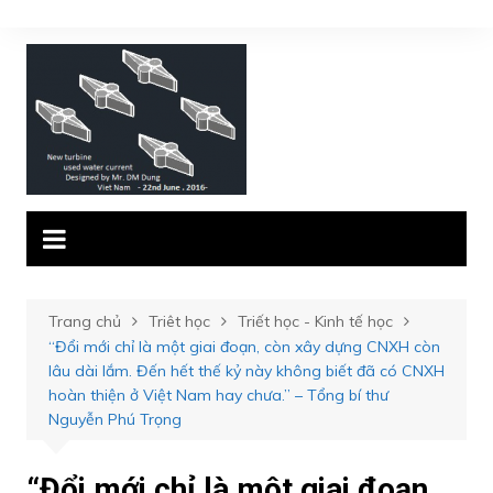
Chuyển
đến
phần
nội
dung
Trang chủ
Triêt học
Triết học - Kinh tế học
“Đổi mới chỉ là một giai đoạn, còn xây dựng CNXH còn
lâu dài lắm. Đến hết thế kỷ này không biết đã có CNXH
hoàn thiện ở Việt Nam hay chưa.” – Tổng bí thư
Nguyễn Phú Trọng
“Đổi mới chỉ là một giai đoạn,