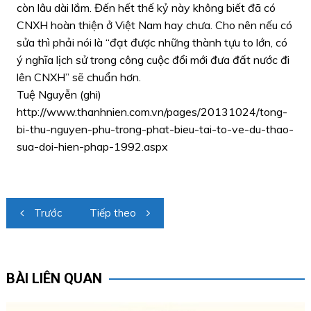
còn lâu dài lắm. Đến hết thế kỷ này không biết đã có
CNXH hoàn thiện ở Việt Nam hay chưa. Cho nên nếu có
sửa thì phải nói là “đạt được những thành tựu to lớn, có
ý nghĩa lịch sử trong công cuộc đổi mới đưa đất nước đi
lên CNXH” sẽ chuẩn hơn.
Tuệ Nguyễn (ghi)
http://www.thanhnien.com.vn/pages/20131024/tong-
bi-thu-nguyen-phu-trong-phat-bieu-tai-to-ve-du-thao-
sua-doi-hien-phap-1992.aspx
Điều
Trước
Tiếp theo
hướng
bài
viết
BÀI LIÊN QUAN