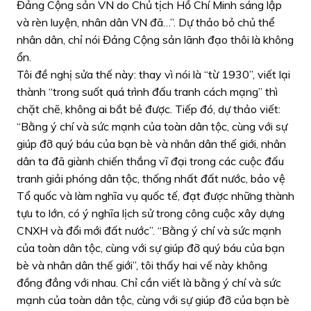
Đảng Cộng sản VN do Chủ tịch Hồ Chí Minh sáng lập
và rèn luyện, nhân dân VN đã…”. Dự thảo bỏ chủ thể
nhân dân, chỉ nói Đảng Cộng sản lãnh đạo thôi là không
ổn.
Tôi đề nghị sửa thế này: thay vì nói là “từ 1930”, viết lại
thành “trong suốt quá trình đấu tranh cách mạng” thì
chặt chẽ, không ai bắt bẻ được. Tiếp đó, dự thảo viết:
“Bằng ý chí và sức mạnh của toàn dân tộc, cùng với sự
giúp đỡ quý báu của bạn bè và nhân dân thế giới, nhân
dân ta đã giành chiến thắng vĩ đại trong các cuộc đấu
tranh giải phóng dân tộc, thống nhất đất nước, bảo vệ
Tổ quốc và làm nghĩa vụ quốc tế, đạt được những thành
tựu to lớn, có ý nghĩa lịch sử trong công cuộc xây dựng
CNXH và đổi mới đất nước”. “Bằng ý chí và sức mạnh
của toàn dân tộc, cùng với sự giúp đỡ quý báu của bạn
bè và nhân dân thế giới”, tôi thấy hai vế này không
đồng đẳng với nhau. Chỉ cần viết là bằng ý chí và sức
mạnh của toàn dân tộc, cùng với sự giúp đỡ của bạn bè