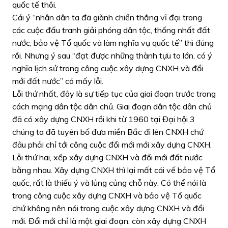
quốc tế thôi.
Cái ý “nhân dân ta đã giành chiến thắng vĩ đại trong
các cuộc đấu tranh giải phóng dân tộc, thống nhất đất
nước, bảo vệ Tổ quốc và làm nghĩa vụ quốc tế” thì đúng
rồi. Nhưng ý sau “đạt được những thành tựu to lớn, có ý
nghĩa lịch sử trong công cuộc xây dựng CNXH và đổi
mới đất nước” có mấy lỗi.
Lỗi thứ nhất, đây là sự tiếp tục của giai đoạn trước trong
cách mạng dân tộc dân chủ. Giai đoạn dân tộc dân chủ
đã có xây dựng CNXH rồi khi từ 1960 tại Đại hội 3
chúng ta đã tuyên bố đưa miền Bắc đi lên CNXH chứ
đâu phải chỉ tới công cuộc đổi mới mới xây dựng CNXH.
Lỗi thứ hai, xếp xây dựng CNXH và đổi mới đất nước
bằng nhau. Xây dựng CNXH thì lại mất cái vế bảo vệ Tổ
quốc, rất là thiếu ý và lủng củng chỗ này. Có thể nói là
trong công cuộc xây dựng CNXH và bảo vệ Tổ quốc
chứ không nên nói trong cuộc xây dựng CNXH và đổi
mới. Đổi mới chỉ là một giai đoạn, còn xây dựng CNXH