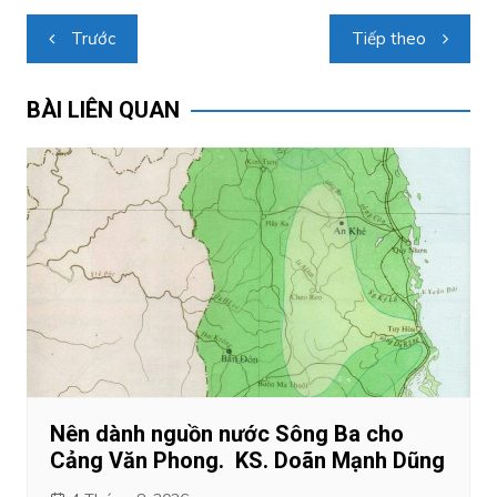
Điều
Trước
Tiếp theo
hướng
bài
BÀI LIÊN QUAN
viết
Nên dành nguồn nước Sông Ba cho
Cảng Văn Phong. KS. Doãn Mạnh Dũng