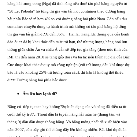
hàng hải trung ương (Nga) đã tính rằng nếu thuê tàu phá băng nguyên tử
“50 Let Pobeda” hộ tống thì giá vận tải một container theo đường hàng
hải phía Bắc sẽ rẻ hơn 4% so với đường hàng hải phía Nam. Còn nếu tàu
container chuyên dụng tự hành trình mà không có tàu phá băng hộ tống
thì giá vận tải giảm được đến 35%.
Hai là, năng lực thông qua của kênh
đào Suez đã bị khai thác đến mức tới hạn, thế nhưng lượng hàng hoá lưu
thông giữa châu Âu và châu Á vẫn sẽ tiếp tục gia tăng (theo ước tính của
IMF thì đến năm 2010 sẽ tăng gấp đôi).
Và ba là: nếu thềm lục địa của Bắc
Cực được khai thác ở quy mô công nghiệp (với trữ lượng dầu khí được dự
báo là vào khoảng 25% trữ lượng toàn cầu), thì hẳn là không thể thiếu
được Đường hàng hải phỉa bắc được.
Ấm lên hay lạnh đi?
Băng có tiếp tục tan hay không?
Sự biến dạng của vỏ băng đã diễn ra từ
cuối thế kỷ trước. Thoạt đầu là tuyến hàng hải mùa hè (tháng tám và
tháng 9) dần dần được thông băng. Vỏ băng mỏng nhất đã xuất hiện vào
năm 2007, còn bây giờ thì chúng dầy lên không nhiều. Rất khó dự đoán