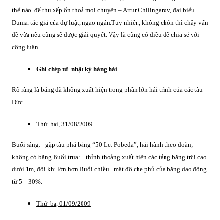
thế nào để thu xếp ổn thoả mọi chuyện – Artur Chilingarov, đại biểu
Duma, tác giả của dự luật, ngao ngán.
Tuy nhiên, không chón thì chầy vấn
đề vừa nêu cũng sẽ được giải quyết. Vậy là cũng có điều để chia sẻ với
công luận.
Ghi chép từ nhật ký hàng hải
Rõ ràng là băng đã không xuất hiện trong phần lớn hải trình của các tàu
Đức
Thứ hai, 31/08/2009
Buổi sáng: gặp tàu phá băng “50 Let Pobeda”; hải hành theo đoàn;
không có băng.
Buổi trưa: thỉnh thoảng xuất hiện các tảng băng trôi cao
dưới 1m, đôi khi lớn hơn.
Buổi chiều: mật độ che phủ của băng dao động
từ 5 – 30%.
Thứ ba, 01/09/2009