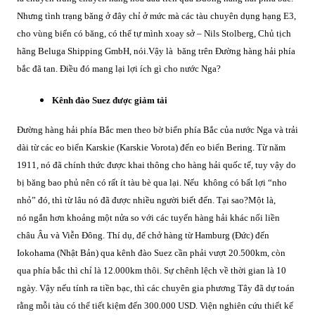
Nhưng tình trạng băng ở đây chỉ ở mức mà các tàu chuyên dụng hạng E3,
cho vùng biển có băng, có thể tự mình xoay sở – Nils Stolberg, Chủ tịch
hãng Beluga Shipping GmbH, nói.
Vậy là băng trên Đường hàng hải phía
bắc đã tan. Điều đó mang lại lợi ích gì cho nước Nga?
Kênh đào Suez được giảm tải
Đường hàng hải phía Bắc men theo bờ biển phía Bắc của nước Nga và trải
dài từ các eo biển Karskie (Karskie Vorota) đến eo biển Bering. Từ năm
1911, nó đã chính thức được khai thông cho hàng hải quốc tế, tuy vậy do
bị băng bao phủ nên có rất ít tàu bè qua lại. Nếu không có bất lợi “nho
nhỏ” đó, thì từ lâu nó đã được nhiều người biết đến. Tại sao?
Một là,
nó ngắn hơn khoảng một nửa so với các tuyến hàng hải khác nối liền
châu Âu và Viễn Đông. Thí dụ, để chở hàng từ Hamburg (Đức) đến
Iokohama (Nhật Bản) qua kênh đào Suez cần phải vượt 20.500km, còn
qua phía bắc thì chỉ là 12.000km thôi. Sự chênh lệch về thời gian là 10
ngày. Vậy nếu tính ra tiền bạc, thì các chuyên gia phương Tây đã dự toán
rằng mỗi tàu có thể tiết kiệm đến 300.000 USD. Viện nghiên cứu thiết kế