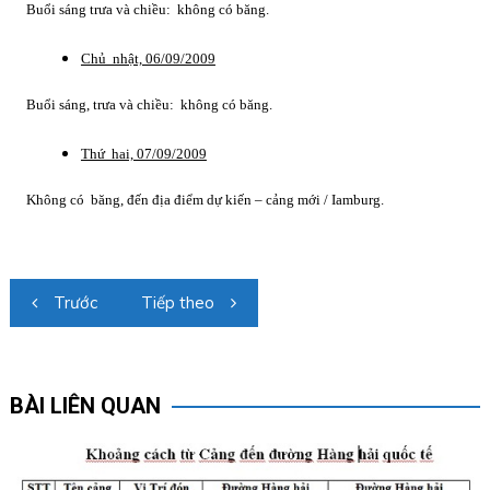
Buổi sáng trưa và chiều: không có băng.
Chủ nhật, 06/09/2009
Buổi sáng, trưa và chiều: không có băng.
Thứ hai, 07/09/2009
Không có băng, đến địa điểm dự kiến – cảng mới / Iamburg.
Điều
Trước
Tiếp theo
hướng
bài
viết
BÀI LIÊN QUAN