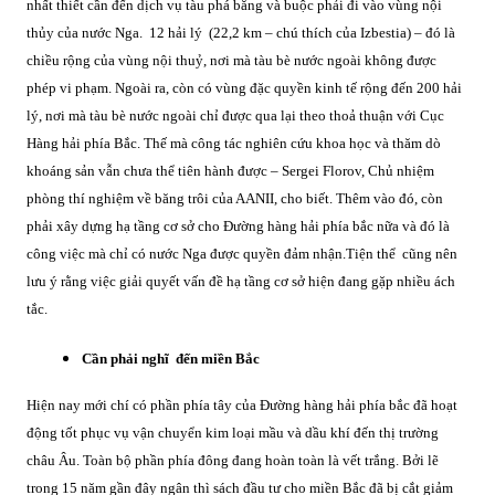
nhất thiết cần đến dịch vụ tàu phá băng và buộc phải đi vào vùng nội
thủy của nước Nga.
12 hải lý (22,2 km – chú thích của Izbestia) – đó là
chiều rộng của vùng nội thuỷ, nơi mà tàu bè nước ngoài không được
phép vi phạm. Ngoài ra, còn có vùng đặc quyền kinh tế rộng đến 200 hải
lý, nơi mà tàu bè nước ngoài chỉ được qua lại theo thoả thuận với Cục
Hàng hải phía Bắc. Thế mà công tác nghiên cứu khoa học và thăm dò
khoáng sản vẫn chưa thể tiên hành được – Sergei Florov, Chủ nhiệm
phòng thí nghiệm về băng trôi của AANII, cho biết. Thêm vào đó, còn
phải xây dựng hạ tầng cơ sở cho Đường hàng hải phía bắc nữa và đó là
công việc mà chỉ có nước Nga được quyền đảm nhận.
Tiện thể cũng nên
lưu ý rằng việc giải quyết vấn đề hạ tầng cơ sở hiện đang gặp nhiều ách
tắc.
Cần phải nghĩ đến miền Bắc
Hiện nay mới chí có phần phía tây của Đường hàng hải phía bắc đã hoạt
động tốt phục vụ vận chuyển kim loại mầu và dầu khí đến thị trường
châu Âu. Toàn bộ phần phía đông đang hoàn toàn là vết trắng. Bởi lẽ
trong 15 năm gần đây ngân thì sách đầu tư cho miền Bắc đã bị cắt giảm