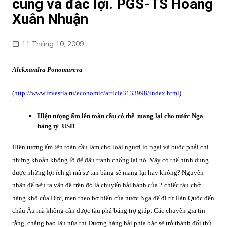
cúng và đắc lợi. PGS-TS Hoàng
Xuân Nhuận
11 Tháng 10, 2009
Alekxandra Ponomareva
(
http://www.izvestia.ru/economic/article3133998/index.html
)
Hiện tượng ấm lên toàn cầu có thể mang lại cho nước Nga
hàng tỷ USD
Hiện tượng ấm lên toàn cầu làm cho loài người lo ngại và buộc phải chi
những khoản khổng lồ để đấu tranh chống lại nó. Vậy có thể hình dung
được những lợi ích gì mà sự tan băng sẽ mang lại hay không? Nguyên
nhân để nêu ra vấn đề trên đó là chuyến hải hành của 2 chiếc tàu chở
hàng khô của Đức, men theo bờ biển của nước Nga để đi từ Hàn Quốc đến
châu Âu mà không cần được tàu phá băng trợ giúp. Các chuyên gia tin
rằng, chẳng bao lâu nữa thì Đường hàng hải phía bắc sẽ trở thành đối thủ