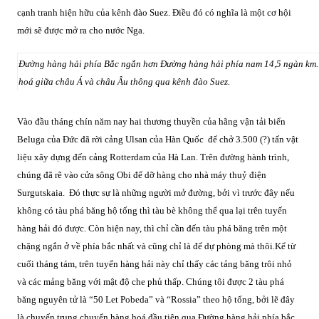
cạnh tranh hiện hữu của kênh đào Suez. Điều đó có nghĩa là một cơ hội
mới sẽ được mở ra cho nước Nga.
Đường hàng hải phía Bắc ngắn hơn Đường hàng hải phía nam 14,5 ngàn km
hoá giữa châu Á và châu Âu thông qua kênh đào Suez.
Vào đầu tháng chín năm nay hai thương thuyền của hãng vận tải biển
Beluga của Đức đã rời cảng Ulsan của Hàn Quốc để chở 3.500 (?) tấn vật
liệu xây dựng đến cảng Rotterdam của Hà Lan. Trên đường hành trình,
chúng đã rẽ vào cửa sông Obi để dỡ hàng cho nhà máy thuỷ điện
Surgutskaia.
Đó thực sự là những người mở đường, bởi vì trước đây nếu
không có tàu phá băng hộ tống thì tàu bè không thể qua lại trên tuyến
hàng hải đó được. Còn hiện nay, thì chỉ cần đến tàu phá băng trên một
chặng ngắn ở về phía bắc nhất và cũng chỉ là để dự phòng mà thôi.
Kể từ
cuối tháng tám, trên tuyến hàng hải này chỉ thấy các tảng băng trôi nhỏ
và các mảng băng với mật độ che phủ thấp. Chúng tôi được 2 tàu phá
băng nguyên tử là “50 Let Pobeda” và “Rossia” theo hộ tống, bởi lẽ đây
là chuyến trung chuyển hàng hoá đầu tiên qua Đường hàng hải phía bắc.