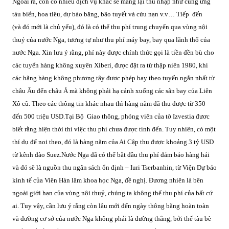
Ngoài ra, còn có nhiều dịch vụ khác sẽ mang lại thu nhập như cung ứng
tàu biển, hoa tiêu, dự báo băng, bão tuyết và cứu nạn v.v…
Tiếp đến
(và đó mới là chủ yếu), đó là có thể thu phí trung chuyển qua vùng nội
thuỷ của nước Nga, tương tự như thu phí máy bay, bay qua lãnh thổ của
nước Nga. Xin lưu ý rằng, phí này được chính thức gọi là tiền đền bù cho
các tuyến hàng không xuyên Xiberi, được đặt ra từ thập niên 1980, khi
các hãng hàng không phương tây được phép bay theo tuyến ngắn nhất từ
châu Âu đến châu Á mà không phải hạ cánh xuống các sân bay của Liên
Xô cũ. Theo các thông tin khác nhau thì hàng năm đã thu được từ 350
đến 500 triệu USD.
Tại Bộ Giao thông, phóng viên của tờ Izvestia đươc
biết rằng hiện thời thì việc thu phí chưa được tính đến. Tuy nhiên, có một
thí dụ để noi theo, đó là hàng năm của Ai Cập thu được khoảng 3 tỷ USD
từ kênh đào Suez.
Nước Nga đã có thể bắt đầu thu phí đảm bảo hàng hải
và đó sẽ là nguồn thu ngân sách ổn định – Iuri Tserbanhin, từ Viện Dự báo
kinh tế của Viên Hàn lâm khoa học Nga, đề nghị.
Đương nhiên là bên
ngoài giới hạn của vùng nội thuỷ, chúng ta không thể thu phí của bất cứ
ai. Tuy vậy, cần lưu ý rằng còn lâu mới đến ngày thông băng hoàn toàn
và đường cơ sở của nước Nga không phải là đường thẳng, bởi thế tàu bè