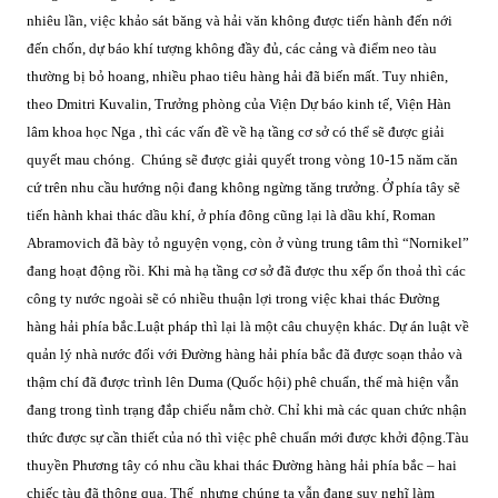
nhiêu lần, việc khảo sát băng và hải văn không được tiến hành đến nới
đến chốn, dự báo khí tượng không đầy đủ, các cảng và điểm neo tàu
thường bị bỏ hoang, nhiều phao tiêu hàng hải đã biến mất. Tuy nhiên,
theo Dmitri Kuvalin, Trưởng phòng của Viện Dự báo kinh tế, Viện Hàn
lâm khoa học Nga , thì các vấn đề về hạ tầng cơ sở có thể sẽ được giải
quyết mau chóng.
Chúng sẽ được giải quyết trong vòng 10-15 năm căn
cứ trên nhu cầu hướng nội đang không ngừng tăng trưởng. Ở phía tây sẽ
tiến hành khai thác dầu khí, ở phía đông cũng lại là dầu khí, Roman
Abramovich đã bày tỏ nguyện vọng, còn ở vùng trung tâm thì “Nornikel”
đang hoạt động rồi. Khi mà hạ tầng cơ sở đã được thu xếp ổn thoả thì các
công ty nước ngoài sẽ có nhiều thuận lợi trong việc khai thác Đường
hàng hải phía bắc.
Luật pháp thì lại là một câu chuyện khác. Dự án luật về
quản lý nhà nước đối với Đường hàng hải phía bắc đã được soạn thảo và
thậm chí đã được trình lên Duma (Quốc hội) phê chuẩn, thế mà hiện vẫn
đang trong tình trạng đắp chiếu nằm chờ. Chỉ khi mà các quan chức nhận
thức được sự cần thiết của nó thì việc phê chuẩn mới được khởi động.
Tàu
thuyền Phương tây có nhu cầu khai thác Đường hàng hải phía bắc – hai
chiếc tàu đã thông qua. Thế nhưng chúng ta vẫn đang suy nghĩ làm