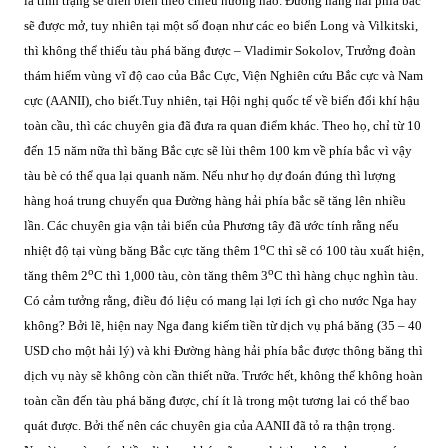
là tình trạng sẽ diễn biến theo chiều hướng nào. Đường hàng hải phía bắc
sẽ được mở, tuy nhiên tại một số đoạn như các eo biển Long và Vilkitski,
thì không thể thiếu tàu phá băng được – Vladimir Sokolov, Trưởng đoàn
thám hiểm vùng vĩ độ cao của Bắc Cực, Viện Nghiên cứu Bắc cực và Nam
cực (AANII), cho biết.
Tuy nhiên, tại Hội nghị quốc tế về biến đổi khí hậu
toàn cầu, thì các chuyên gia đã đưa ra quan điểm khác. Theo họ, chỉ từ 10
đến 15 năm nữa thì băng Bắc cực sẽ lùi thêm 100 km về phía bắc vì vậy
tàu bè có thể qua lại quanh năm. Nếu như họ dự đoán đúng thì lượng
hàng hoá trung chuyển qua Đường hàng hải phía bắc sẽ tăng lên nhiều
lần. Các chuyên gia vận tải biển của Phương tây đã ước tính rằng nếu
o
nhiệt độ tại vùng băng Bắc cực tăng thêm 1
C thì sẽ có 100 tàu xuất hiện,
o
o
tăng thêm 2
C thì 1,000 tàu, còn tăng thêm 3
C thì hàng chục nghìn tàu.
Có cảm tưởng rằng, điều đó liệu có mang lại lợi ích gì cho nước Nga hay
không? Bởi lẽ, hiện nay Nga đang kiếm tiền từ dịch vụ phá băng (35 – 40
USD cho một hải lý) và khi Đường hàng hải phía bắc được thông băng thì
dịch vụ này sẽ không còn cần thiết nữa.
Trước hết, không thể không hoàn
toàn cần đến tàu phá băng được, chí ít là trong một tương lai có thể bao
quát được. Bởi thế nên các chuyên gia của AANII đã tỏ ra thận trọng.