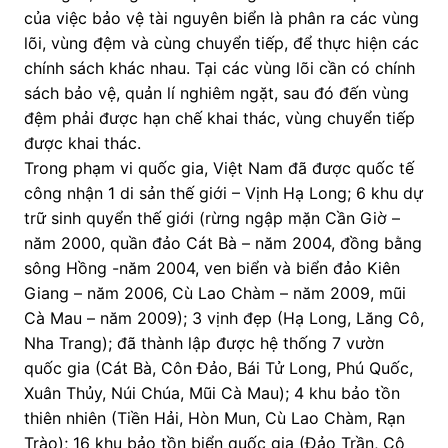
của việc bảo vệ tài nguyên biển là phân ra các vùng
lõi, vùng đệm và cùng chuyển tiếp, để thực hiện các
chính sách khác nhau. Tại các vùng lõi cần có chính
sách bảo vệ, quản lí nghiêm ngặt, sau đó đến vùng
đệm phải được hạn chế khai thác, vùng chuyển tiếp
được khai thác.
Trong phạm vi quốc gia, Việt Nam đã được quốc tế
công nhận 1 di sản thế giới – Vịnh Hạ Long; 6 khu dự
trữ sinh quyển thế giới (rừng ngập mặn Cần Giờ –
năm 2000, quần đảo Cát Bà – năm 2004, đồng bằng
sông Hồng -năm 2004, ven biển và biển đảo Kiên
Giang – năm 2006, Cù Lao Chàm – năm 2009, mũi
Cà Mau – năm 2009); 3 vịnh đẹp (Hạ Long, Lăng Cô,
Nha Trang); đã thành lập được hệ thống 7 vườn
quốc gia (Cát Bà, Côn Đảo, Bái Tử Long, Phú Quốc,
Xuân Thủy, Núi Chúa, Mũi Cà Mau); 4 khu bảo tồn
thiên nhiên (Tiền Hải, Hòn Mun, Cù Lao Chàm, Rạn
Trào); 16 khu bảo tồn biển quốc gia (Đảo Trần, Cô