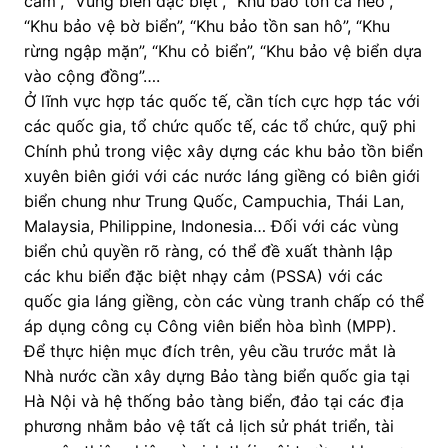
cảm”, “Vùng biển đặc biệt”, “Khu bảo tồn cá heo”,
“Khu bảo vệ bờ biển”, “Khu bảo tồn san hô”, “Khu
rừng ngập mặn”, “Khu cỏ biển”, “Khu bảo vệ biển dựa
vào cộng đồng”….
Ở lĩnh vực hợp tác quốc tế, cần tích cực hợp tác với
các quốc gia, tổ chức quốc tế, các tổ chức, quỹ phi
Chính phủ trong việc xây dựng các khu bảo tồn biển
xuyên biên giới với các nước láng giềng có biên giới
biển chung như Trung Quốc, Campuchia, Thái Lan,
Malaysia, Philippine, Indonesia… Đối với các vùng
biển chủ quyền rõ ràng, có thể đề xuất thành lập
các khu biển đặc biệt nhạy cảm (PSSA) với các
quốc gia láng giềng, còn các vùng tranh chấp có thể
áp dụng công cụ Công viên biển hòa bình (MPP).
Để thực hiện mục đích trên, yêu cầu trước mắt là
Nhà nước cần xây dựng Bảo tàng biển quốc gia tại
Hà Nội và hệ thống bảo tàng biển, đảo tại các địa
phương nhằm bảo vệ tất cả lịch sử phát triển, tài