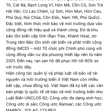
Tô, Cát Bà, Bạch Long Vĩ, Hòn Mê, Cồn Cỏ, Sơn Trà
Hải Vân, Cù Lao Chàm, Lý Sơn, Hòn Mun, Hòn Cau,
Phú Quý, Núi Chúa, Côn Đảo, Nam Yết, Phú Quốc).
Đặc biệt, hình thức mới bảo vệ môi trường dựa vào
cộng đồng rất hiệu quả và thành công. Đó là khu
bảo tồn biển cấp tỉnh (Rạn Trào, Khánh Hòa), do
Trung tâm Bảo tồn sinh vật biển và phát triển cộng
đồng (MCD) – một Tổ chức phi Chính phủ cùng với
cộng đồng dân cư địa phương thiết lập nên từ năm
2001. Đến nay, rạn san hô đã phục hồi tới 60% so
với trước đây.
Hiện công tác quản lý và pháp luật về bảo vệ tài
nguyên và môi trường biển ở Việt Nam còn nhiều
bất cập, chưa đồng bộ. Việt Nam đã ký kết các văn
bản pháp lý quốc tế về bảo vệ môi trường biển như
Luật Biển UNCLOS 82; Công ước đa dạng sinh học;
Công ước di sản; Công ước Ramsar; các Công ước
MARPOL, SOLAS, COLREG…