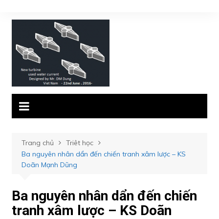
Chuyển
đến
phần
nội
dung
Trang chủ
Triêt học
Ba nguyên nhân dẩn đến chiến tranh xâm lược – KS
Doãn Mạnh Dũng
Ba nguyên nhân dẩn đến chiến
tranh xâm lược – KS Doãn