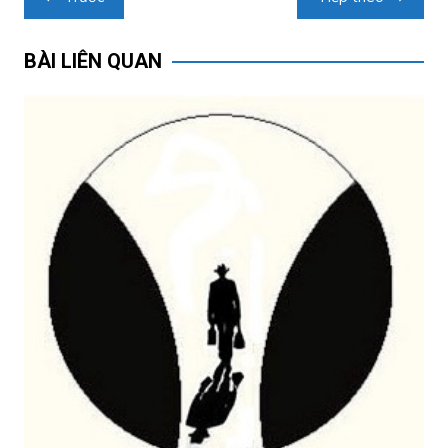
hướng
bài
BÀI LIÊN QUAN
viết