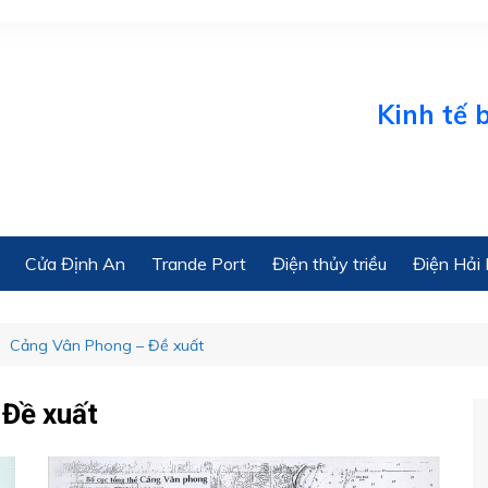
Kinh tế biển Onli
Cửa Định An
Trande Port
Điện thủy triều
Điện Hải 
Cảng Vân Phong – Đề xuất
 Đề xuất