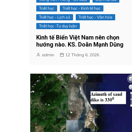
Triêt học
Triết học - Kinh tế học
Triết học - Lịch sử
Triết học - Văn hóa
Triêt học -Tư duy luận
Kinh tế Biển Việt Nam nên chọn
hướng nào. KS. Doãn Mạnh Dũng
admin
12 Tháng 6, 2026