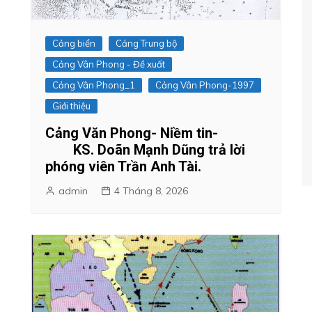
Cảng biển
Cảng Trung bộ
Cảng Vân Phong - Đề xuất
Cảng Vân Phong_1
Cảng Vân Phong-1997
Giới thiệu
Cảng Văn Phong- Niềm tin-
KS. Doãn Mạnh Dũng trả lời
phóng viên Trần Anh Tài.
admin
4 Tháng 8, 2026