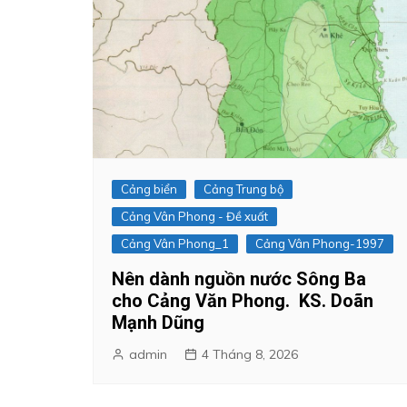
Cảng biển
Cảng Trung bộ
Cảng Vân Phong - Đề xuất
Cảng Vân Phong_1
Cảng Vân Phong-1997
Nên dành nguồn nước Sông Ba
cho Cảng Văn Phong. KS. Doãn
Mạnh Dũng
admin
4 Tháng 8, 2026