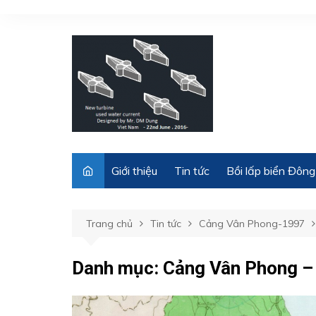
Chuyển
đến
phần
nội
dung
Giới thiệu
Tin tức
Bồi lấp biển Đông
Trang chủ
Tin tức
Cảng Vân Phong-1997
Danh mục:
Cảng Vân Phong –