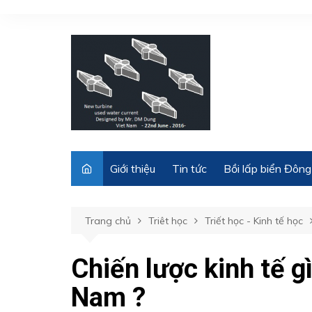
Chuyển
đến
phần
nội
dung
Giới thiệu
Tin tức
Bồi lấp biển Đông
Trang chủ
Triêt học
Triết học - Kinh tế học
Chiến lược kinh tế g
Nam ?