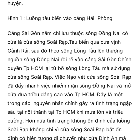
huyện.
Hình 1 : Luồng tàu biển vào cảng Hải Phòng
Cảng Sài Gòn nằm chi lưu thuộc sông Đồng Nai có
cửa là cửa sông Soài Rạp.Tàu biển qua cửa vịnh
Gành Rái, sau đó theo sông Lòng Tàu lên thượng
nguồn sông Đồng Nai rồi rẽ vào cảng Sài Gòn.Chính
quyền Tp HCM lại từ bõ sông Lòng Tàu mà sử dụng
cửa sông Soài Rạp. Việc Nạo vét cửa sông Soài Rạp
đã đẩy nhanh việc nhiểm mặn sông Đồng Nai và mở
cửa đưa triều dâng cao vào Tp HCM. Đây là một
trong các nguyên nhân chính gây ra tình trạng ngập
sâu tại nội thành tại Tp HCM khi mưa lớn và triều
cường. Hơn nữa tình trạng không ổn định của luồng
Soài Rạp không chỉ vì cửa sông Soài Rạp bất ổn
định có hiện tượng di chuyển như cửa Định An mà