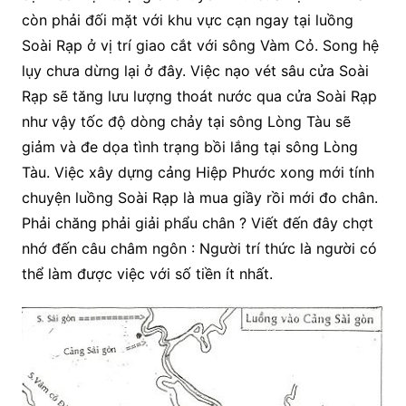
còn phải đối mặt với khu vực cạn ngay tại luồng
Soài Rạp ở vị trí giao cắt với sông Vàm Cỏ. Song hệ
lụy chưa dừng lại ở đây. Việc nạo vét sâu cửa Soài
Rạp sẽ tăng lưu lượng thoát nước qua cửa Soài Rạp
như vậy tốc độ dòng chảy tại sông Lòng Tàu sẽ
giảm và đe dọa tình trạng bồi lắng tại sông Lòng
Tàu. Việc xây dựng cảng Hiệp Phước xong mới tính
chuyện luồng Soài Rạp là mua giầy rồi mới đo chân.
Phải chăng phải giải phẩu chân ? Viết đến đây chợt
nhớ đến câu châm ngôn : Người trí thức là người có
thể làm được việc với số tiền ít nhất.