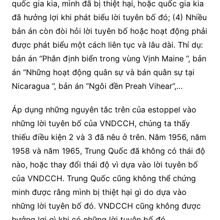
quốc gia kia, mình đã bị thiệt hại, hoặc quốc gia kia
đã hưởng lợi khi phát biểu lời tuyên bố đó; (4) Nhiều
bản án còn đòi hỏi lời tuyên bố hoặc hoạt động phải
được phát biểu một cách liên tục và lâu dài. Thí dụ:
bản án “Phân định biển trong vùng Vịnh Maine ”, bản
án “Những hoạt động quân sự và bán quân sự tại
Nicaragua ”, bản án “Ngôi đền Preah Vihear”,…
Áp dụng những nguyên tắc trên của estoppel vào
những lời tuyên bố của VNDCCH, chúng ta thấy
thiếu điều kiện 2 và 3 đã nêu ở trên. Năm 1956, năm
1958 và năm 1965, Trung Quốc đã không có thái độ
nào, hoặc thay đổi thái độ vì dựa vào lời tuyên bố
của VNDCCH. Trung Quốc cũng không thể chứng
minh được rằng mình bị thiệt hại gì do dựa vào
những lời tuyên bố đó. VNDCCH cũng không được
hưởng lợi gì khi có những lời tuyên bố đó.