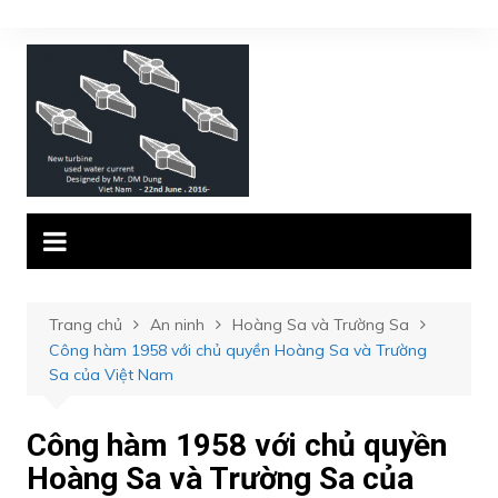
Chuyển
đến
phần
nội
dung
Trang chủ
An ninh
Hoàng Sa và Trường Sa
Công hàm 1958 với chủ quyền Hoàng Sa và Trường
Sa của Việt Nam
Công hàm 1958 với chủ quyền
Hoàng Sa và Trường Sa của