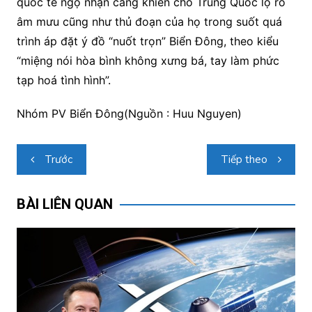
quốc tế ngộ nhận càng khiến cho Trung Quốc lộ rõ
âm mưu cũng như thủ đoạn của họ trong suốt quá
trình áp đặt ý đồ “nuốt trọn” Biển Đông, theo kiểu
“miệng nói hòa bình không xưng bá, tay làm phức
tạp hoá tình hình”.
Nhóm PV Biển Đông(Nguồn : Huu Nguyen)
Điều
Trước
Tiếp theo
hướng
bài
BÀI LIÊN QUAN
viết