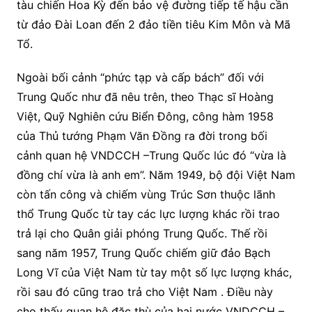
tàu chiến Hoa Kỳ đến bảo vệ đường tiếp tế hậu cần
từ đảo Đài Loan đến 2 đảo tiền tiêu Kim Môn và Mã
Tổ.
Ngoài bối cảnh “phức tạp và cấp bách” đối với
Trung Quốc như đã nêu trên, theo Thạc sĩ Hoàng
Việt, Quỹ Nghiên cứu Biển Đông, công hàm 1958
của Thủ tướng Phạm Văn Đồng ra đời trong bối
cảnh quan hệ VNDCCH –Trung Quốc lúc đó “vừa là
đồng chí vừa là anh em”. Năm 1949, bộ đội Việt Nam
còn tấn công và chiếm vùng Trúc Sơn thuộc lãnh
thổ Trung Quốc từ tay các lực lượng khác rồi trao
trả lại cho Quân giải phóng Trung Quốc. Thế rồi
sang năm 1957, Trung Quốc chiếm giữ đảo Bạch
Long Vĩ của Việt Nam từ tay một số lực lượng khác,
rồi sau đó cũng trao trả cho Việt Nam . Điều này
cho thấy quan hệ đặc thù của hai nước VNDCCH –