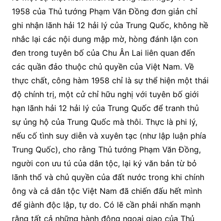
1958 của Thủ tướng Phạm Văn Đồng đơn giản chỉ
ghi nhận lãnh hải 12 hải lý của Trung Quốc, không hề
nhắc lại các nội dung mập mờ, hòng đánh lận con
đen trong tuyên bố của Chu Ân Lai liên quan đến
các quần đảo thuộc chủ quyền của Việt Nam. Về
thực chất, công hàm 1958 chỉ là sự thể hiện một thái
độ chính trị, một cử chỉ hữu nghị với tuyên bố giới
hạn lãnh hải 12 hải lý của Trung Quốc để tranh thủ
sự ủng hộ của Trung Quốc mà thôi. Thực là phi lý,
nếu cố tình suy diễn và xuyên tạc (như lập luận phía
Trung Quốc), cho rằng Thủ tướng Phạm Văn Đồng,
người con ưu tú của dân tộc, lại ký văn bản từ bỏ
lãnh thổ và chủ quyền của đất nước trong khi chính
ông và cả dân tộc Việt Nam đã chiến đấu hết mình
để giành độc lập, tự do. Có lẽ cần phải nhấn mạnh
rằng tất cả những hành động ngoại giao của Thủ