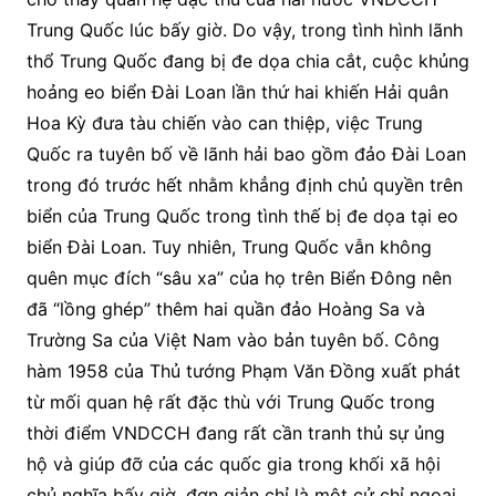
Trung Quốc lúc bấy giờ. Do vậy, trong tình hình lãnh
thổ Trung Quốc đang bị đe dọa chia cắt, cuộc khủng
hoảng eo biển Đài Loan lần thứ hai khiến Hải quân
Hoa Kỳ đưa tàu chiến vào can thiệp, việc Trung
Quốc ra tuyên bố về lãnh hải bao gồm đảo Đài Loan
trong đó trước hết nhằm khẳng định chủ quyền trên
biển của Trung Quốc trong tình thế bị đe dọa tại eo
biển Đài Loan. Tuy nhiên, Trung Quốc vẫn không
quên mục đích “sâu xa” của họ trên Biển Đông nên
đã “lồng ghép” thêm hai quần đảo Hoàng Sa và
Trường Sa của Việt Nam vào bản tuyên bố. Công
hàm 1958 của Thủ tướng Phạm Văn Đồng xuất phát
từ mối quan hệ rất đặc thù với Trung Quốc trong
thời điểm VNDCCH đang rất cần tranh thủ sự ủng
hộ và giúp đỡ của các quốc gia trong khối xã hội
chủ nghĩa bấy giờ, đơn giản chỉ là một cử chỉ ngoại