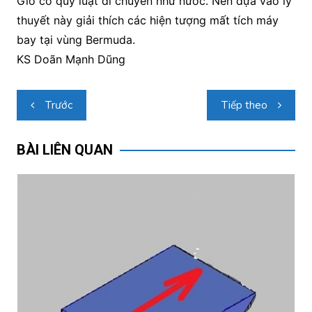
Gió có quy luật di chuyển như nước. Nên dựa vào lý
thuyết này giải thích các hiện tượng mất tích máy
bay tại vùng Bermuda.
KS Doãn Mạnh Dũng
Điều
Trước
Tiếp theo
hướng
bài
BÀI LIÊN QUAN
viết