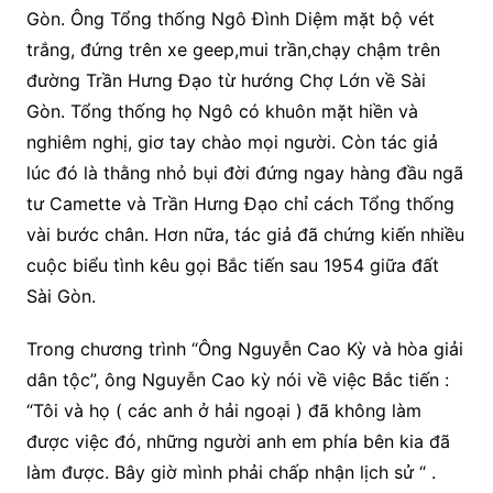
Gòn. Ông Tổng thống Ngô Đình Diệm mặt bộ vét
trắng, đứng trên xe geep,mui trần,chạy chậm trên
đường Trần Hưng Đạo từ hướng Chợ Lớn về Sài
Gòn. Tổng thống họ Ngô có khuôn mặt hiền và
nghiêm nghị, giơ tay chào mọi người. Còn tác giả
lúc đó là thằng nhỏ bụi đời đứng ngay hàng đầu ngã
tư Camette và Trần Hưng Đạo chỉ cách Tổng thống
vài bước chân. Hơn nữa, tác giả đã chứng kiến nhiều
cuộc biểu tình kêu gọi Bắc tiến sau 1954 giữa đất
Sài Gòn.
Trong chương trình “Ông Nguyễn Cao Kỳ và hòa giải
dân tộc”, ông Nguyễn Cao kỳ nói về việc Bắc tiến :
“Tôi và họ ( các anh ở hải ngoại ) đã không làm
được việc đó, những người anh em phía bên kia đã
làm được. Bây giờ mình phải chấp nhận lịch sử “ .