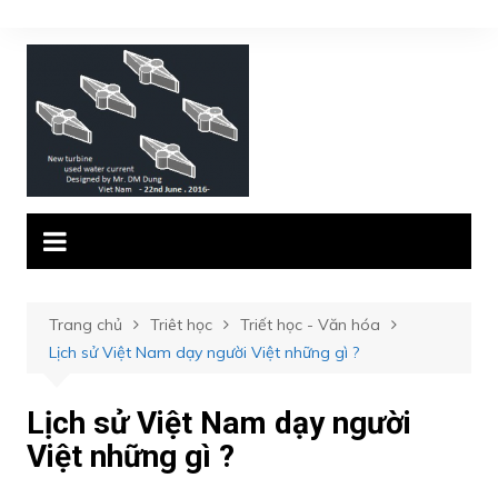
Chuyển
đến
phần
nội
dung
Trang chủ
Triêt học
Triết học - Văn hóa
Lịch sử Việt Nam dạy người Việt những gì ?
Lịch sử Việt Nam dạy người
Việt những gì ?