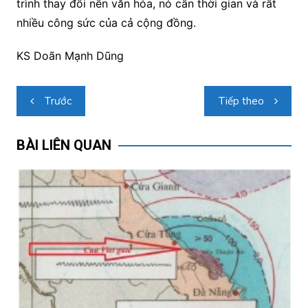
trình thay đối nền văn hóa, nó cần thời gian và rất
nhiều công sức của cả cộng đồng.
KS Doãn Mạnh Dũng
Điều
Trước
Tiếp theo
hướng
bài
BÀI LIÊN QUAN
viết