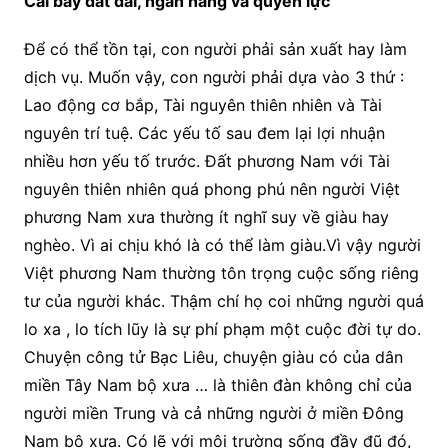
Cái bẩy đất đai, ngân hàng và quyền lực
Để có thể tồn tại, con người phải sản xuất hay làm
dịch vụ. Muốn vậy, con người phải dựa vào 3 thứ :
Lao động cơ bắp, Tài nguyên thiên nhiên và Tài
nguyên trí tuệ. Các yếu tố sau đem lại lợi nhuận
nhiều hơn yếu tố trước. Đất phương Nam với Tài
nguyên thiên nhiên quá phong phú nên người Việt
phương Nam xưa thường ít nghĩ suy về giàu hay
nghèo. Vì ai chịu khó là có thể làm giàu.Vì vậy người
Việt phương Nam thường tôn trọng cuộc sống riêng
tư của người khác. Thậm chí họ coi những người quá
lo xa , lo tích lũy là sự phí phạm một cuộc đời tự do.
Chuyện công tử Bạc Liêu, chuyện giàu có của dân
miền Tây Nam bộ xưa … là thiên đàn không chỉ của
người miền Trung và cả những người ở miền Đông
Nam bộ xưa. Có lẽ với môi trường sống đầy đũ đó,