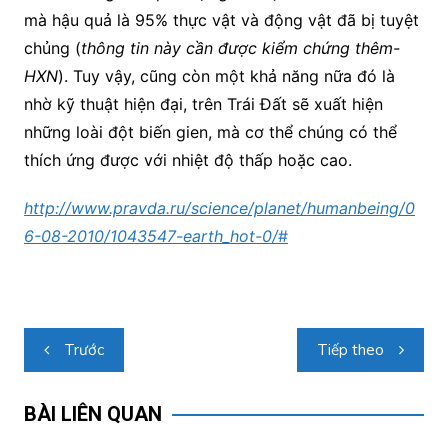
mà hậu quả là 95% thực vật và động vật đã bị tuyệt
chủng (
thông tin này cần được kiểm chứng thêm-
HXN
). Tuy vậy, cũng còn một khả năng nữa đó là
nhờ kỹ thuật hiện đại, trên Trái Đất sẽ xuất hiện
những loài đột biến gien, mà cơ thể chúng có thể
thích ứng được với nhiệt độ thấp hoặc cao.
http://www.pravda.ru/science/planet/humanbeing/0
6-08-2010/1043547-earth_hot-0/
#
Điều
Trước
Tiếp theo
hướng
bài
BÀI LIÊN QUAN
viết