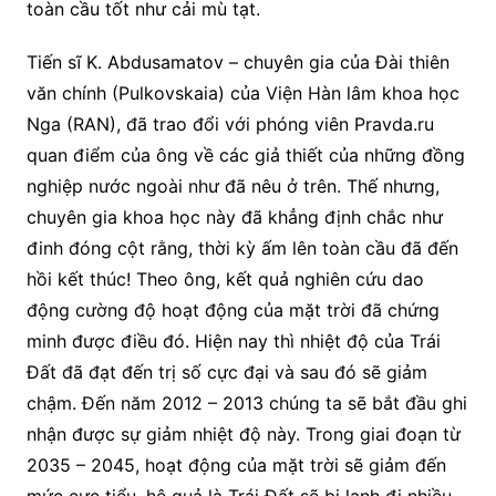
toàn cầu tốt như cải mù tạt.
Tiến sĩ K. Abdusamatov – chuyên gia của Đài thiên
văn chính (Pulkovskaia) của Viện Hàn lâm khoa học
Nga (RAN), đã trao đổi với phóng viên Pravda.ru
quan điểm của ông về các giả thiết của những đồng
nghiệp nước ngoài như đã nêu ở trên. Thế nhưng,
chuyên gia khoa học này đã khẳng định chắc như
đinh đóng cột rằng, thời kỳ ấm lên toàn cầu đã đến
hồi kết thúc! Theo ông, kết quả nghiên cứu dao
động cường độ hoạt động của mặt trời đã chứng
minh được điều đó. Hiện nay thì nhiệt độ của Trái
Đất đã đạt đến trị số cực đại và sau đó sẽ giảm
chậm. Đến năm 2012 – 2013 chúng ta sẽ bắt đầu ghi
nhận được sự giảm nhiệt độ này. Trong giai đoạn từ
2035 – 2045, hoạt động của mặt trời sẽ giảm đến
mức cực tiểu, hệ quả là Trái Đất sẽ bị lạnh đi nhiều…