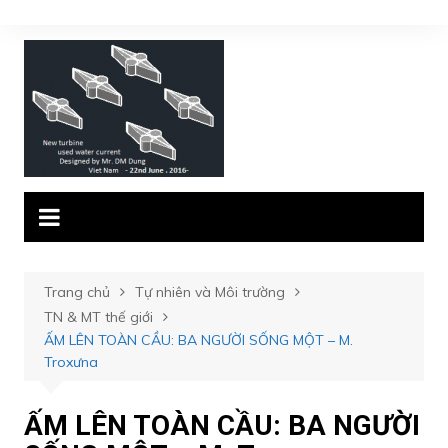
Chuyển
đến
phần
nội
dung
Trang chủ
Tự nhiên và Môi trường
TN & MT thế giới
ẤM LÊN TOÀN CẦU: BA NGƯỜI SỐNG MỘT – M.
Troxưna
ẤM LÊN TOÀN CẦU: BA NGƯỜI