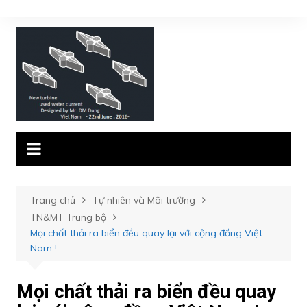
Chuyển
đến
phần
nội
dung
Trang chủ
Tự nhiên và Môi trường
TN&MT Trung bộ
Mọi chất thải ra biển đều quay lại với cộng đồng Việt
Nam !
Mọi chất thải ra biển đều quay