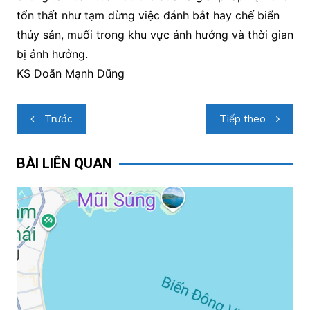
tổn thất như tạm dừng việc đánh bắt hay chế biển
thủy sản, muối trong khu vực ảnh hưởng và thời gian
bị ảnh hưởng.
KS Doãn Mạnh Dũng
Điều
Trước
Tiếp theo
hướng
bài
BÀI LIÊN QUAN
viết