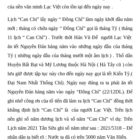
của nền văn minh Lạc Việt còn tồn tại đến ngày nay .
Lịch “Can Chi” lấy ngày “ Đông Chí” làm ngày khởi đầu năm
mới ; tháng có chứa ngày “ Đông Chí” gọi là tháng Tý ( tháng
11 lịch “ Can Chỉ”) . Trước thời Hán Vũ Đế người Lạc Việt
ăn tết Nguyên Đán hàng năm vào những ngày đầu của tháng
Tý ( những ngày đầu của tháng mười một âm lịch ) . Thổ dân
Huyện Bất Bạt và Mỹ Lương thuộc Hà Nội ( Hà Tây cũ ) còn
lưu giữ được tập tục này cho đến ngày nay gọi là tết Kiến Tý.(
Đại Nam Nhất Thống Chí). Ngày nay đúng ra ta phải ăn tết
Nguyên Đán hàng năm vào ngày “Đông Chí” (22/12DL). Để
ghi nhớ công ơn của tổ tiên đã làm ra lịch “Can Chỉ” đồng thời
khẳng định lịch “Can Chỉ” là của người Lạc Việt. Trên lịch
nên ghi số năm dương lịch và số năm “Can Chi” ví dụ: Trên
Lịch năm 2021 Tân Sửu ghi số năm như sau : 2021/5318 – Để
nhân dân ta biết rõ : Nước ta đã có trên 5000 năm Văn Hiến.