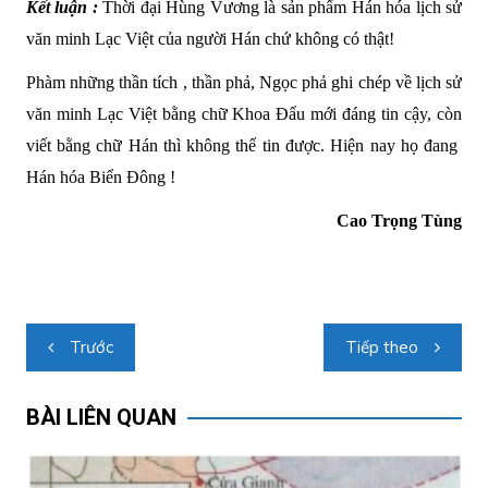
Kết luận :
Thời đại Hùng Vương là sản phẩm Hán hóa lịch sử
văn minh Lạc Việt của người Hán chứ không có thật!
Phàm những thần tích , thần phả, Ngọc phả ghi chép về lịch sử
văn minh Lạc Việt bằng chữ Khoa Đẩu mới đáng tin cậy, còn
viết bằng chữ Hán thì không thể tin được. Hiện nay họ đang
Hán hóa Biển Đông !
Cao Trọng Tùng
Điều
Trước
Tiếp theo
hướng
bài
BÀI LIÊN QUAN
viết