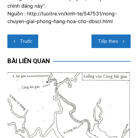
chính đáng này”.
Nguồn : http://tuoitre.vn/kinh-te/547531/nong-
chuyen-giai-phong-hang-hoa-cho-dbscl.html
Điều
Trước
Tiếp theo
hướng
bài
BÀI LIÊN QUAN
viết