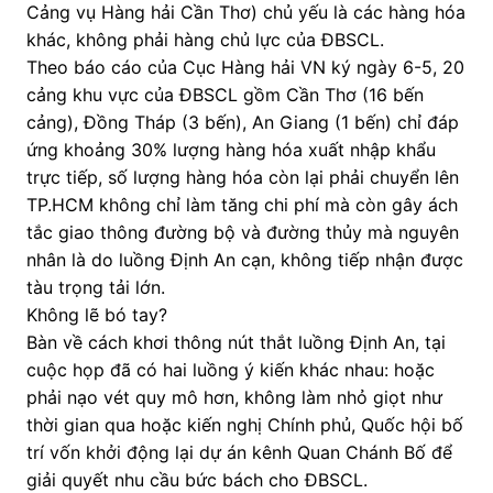
Cảng vụ Hàng hải Cần Thơ) chủ yếu là các hàng hóa
khác, không phải hàng chủ lực của ĐBSCL.
Theo báo cáo của Cục Hàng hải VN ký ngày 6-5, 20
cảng khu vực của ĐBSCL gồm Cần Thơ (16 bến
cảng), Đồng Tháp (3 bến), An Giang (1 bến) chỉ đáp
ứng khoảng 30% lượng hàng hóa xuất nhập khẩu
trực tiếp, số lượng hàng hóa còn lại phải chuyển lên
TP.HCM không chỉ làm tăng chi phí mà còn gây ách
tắc giao thông đường bộ và đường thủy mà nguyên
nhân là do luồng Định An cạn, không tiếp nhận được
tàu trọng tải lớn.
Không lẽ bó tay?
Bàn về cách khơi thông nút thắt luồng Định An, tại
cuộc họp đã có hai luồng ý kiến khác nhau: hoặc
phải nạo vét quy mô hơn, không làm nhỏ giọt như
thời gian qua hoặc kiến nghị Chính phủ, Quốc hội bố
trí vốn khởi động lại dự án kênh Quan Chánh Bố để
giải quyết nhu cầu bức bách cho ĐBSCL.