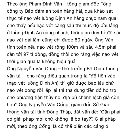
Theo ông Phạm Đình Vận – tổng giám đốc Tổng
công ty Bảo đảm an toàn hàng hải, qua khảo sát
thực tế nạo vét luồng Định An hàng chục năm qua
cho thấy nếu nạo vét càng sâu thì mức độ bồi lắng
ở luồng Định An càng nhanh, thời gian duy trì độ sâu
nạo vét dài lắm cũng chỉ được 60 ngày. Ông Vận
tính toán nếu nạo vét rộng 100m và sâu 4,5m phải
cần tới 97 tỉ đồng, đồng thời cho rằng việc nạo vét
thời gian qua là không hiệu quả.
Ông Nguyễn Văn Công – thứ trưởng Bộ Giao thông
vận tải – cho rằng điều quan trọng là “đổ tiền vào
(nạo vét luồng Định An) thì giữ được bao lâu chứ
nạo vét xong rồi lấp lại thì thà dùng tiền đó hỗ trợ
cho phương tiện thủy nội địa bù chênh lệch giá còn
hơn”. Ông Nguyễn Văn Cống, giám đốc Sở Giao
thông vận tải tỉnh Đồng Tháp, đặt vấn đề: “Cần phải
có giải pháp mới chứ không lẽ bó tay?”. Giải pháp
mới, theo ông Cống, là có thể biến các cảng ở