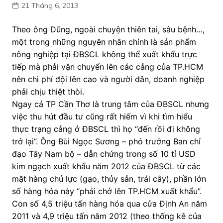
21 Tháng 6, 2013
Theo ông Dũng, ngoài chuyện thiên tai, sâu bệnh…,
một trong những nguyên nhân chính là sản phẩm
nông nghiệp tại ĐBSCL không thể xuất khẩu trực
tiếp mà phải vận chuyển lên các cảng của TP.HCM
nên chi phí đội lên cao và người dân, doanh nghiệp
phải chịu thiệt thòi.
Ngay cả TP Cần Thơ là trung tâm của ĐBSCL nhưng
việc thu hút đầu tư cũng rất hiếm vì khi tìm hiểu
thực trạng cảng ở ĐBSCL thì họ “đến rồi đi không
trở lại”. Ông Bùi Ngọc Sương – phó trưởng Ban chỉ
đạo Tây Nam bộ – dẫn chứng trong số 10 tỉ USD
kim ngạch xuất khẩu năm 2012 của ĐBSCL từ các
mặt hàng chủ lực (gạo, thủy sản, trái cây), phần lớn
số hàng hóa này “phải chở lên TP.HCM xuất khẩu”.
Con số 4,5 triệu tấn hàng hóa qua cửa Định An năm
2011 và 4,9 triệu tấn năm 2012 (theo thống kê của