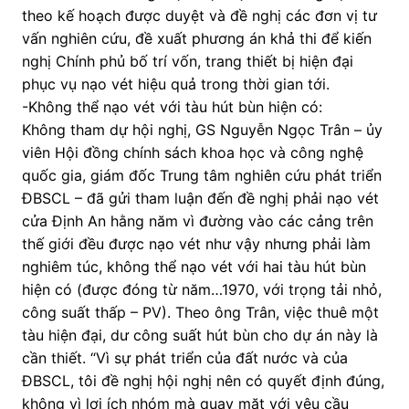
theo kế hoạch được duyệt và đề nghị các đơn vị tư
vấn nghiên cứu, đề xuất phương án khả thi để kiến
nghị Chính phủ bố trí vốn, trang thiết bị hiện đại
phục vụ nạo vét hiệu quả trong thời gian tới.
-Không thể nạo vét với tàu hút bùn hiện có:
Không tham dự hội nghị, GS Nguyễn Ngọc Trân – ủy
viên Hội đồng chính sách khoa học và công nghệ
quốc gia, giám đốc Trung tâm nghiên cứu phát triển
ĐBSCL – đã gửi tham luận đến đề nghị phải nạo vét
cửa Định An hằng năm vì đường vào các cảng trên
thế giới đều được nạo vét như vậy nhưng phải làm
nghiêm túc, không thể nạo vét với hai tàu hút bùn
hiện có (được đóng từ năm…1970, với trọng tải nhỏ,
công suất thấp – PV). Theo ông Trân, việc thuê một
tàu hiện đại, dư công suất hút bùn cho dự án này là
cần thiết. “Vì sự phát triển của đất nước và của
ĐBSCL, tôi đề nghị hội nghị nên có quyết định đúng,
không vì lợi ích nhóm mà quay mặt với yêu cầu