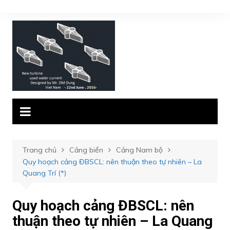
Chuyển
đến
phần
nội
dung
Trang chủ
Cảng biển
Cảng Nam bộ
Quy hoạch cảng ĐBSCL: nên thuận theo tự nhiên – La
Quang Trí (*)
Quy hoạch cảng ĐBSCL: nên
thuận theo tự nhiên – La Quang