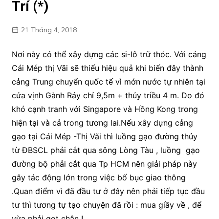
Trí (*)
21 Tháng 4, 2018
Nơi này có thể xây dựng các si-lô trữ thóc. Với cảng
Cái Mép thị Vãi sẽ thiếu hiệu quả khi biến đây thành
cảng Trung chuyển quốc tế vì mớn nước tự nhiên tại
cửa vịnh Gành Ráy chỉ 9,5m + thủy triều 4 m. Do đó
khó cạnh tranh với Singapore và Hồng Kong trong
hiện tại và cả trong tương lai.Nếu xây dựng cảng
gạo tại Cái Mép -Thị Vãi thì luồng gạo đường thủy
từ ĐBSCL phải cắt qua sông Lòng Tàu , luồng gạo
đường bộ phải cắt qua Tp HCM nên giải pháp này
gây tác động lớn trong việc bố bục giao thông
.Quan điểm vì đã đầu tư ở đây nên phải tiếp tục đầu
tư thì tương tự tạo chuyện đã rồi : mua giầy về , để
vừa phải gọt chân !