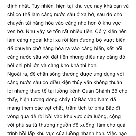
định nhất. Tuy nhiên, hiện tại khu vực này khá cạn và
chỉ có thể làm cảng nước sâu ở xa bờ, sau đó cho
chuyển tải hàng hóa vào cảng nhỏ hơn ở khu vực
ven bờ. Như vậy sẽ tốn rất nhiều tiền. Có ý kiến nên
làm cảng ngoài khơi xa rồi làm đường bộ vượt biển
để chuyên chở hàng hóa ra vào cảng biển, kết nối
cảng nước sâu với đất liền nhưng điều này càng đòi
hỏi chi phí lớn và càng khó khả thi hơn.
Ngoài ra, đê chắn sóng thường được ứng dụng với
cảng nước sâu có điều kiện thủy văn không thuận
lợi nhưng thực tế tại luồng kênh Quan Chánh Bố cho
thấy, hiện tượng dòng chảy từ Bắc vào Nam đã
mang thêm các vật chất, trầm tích từ phía Bắc đi
vòng qua đê rồi bồi vào khu vực cửa luồng, cộng
với phù sa từ thượng nguồn đổ xuống, làm cho quá
trình bồi lấp khu vực cửa luồng nhanh hơn. Việc nạo