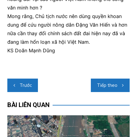
văn minh hơn ?
Mong rằng, Chủ tịch nước nên dùng quyền khoan
dung để cứu người nông dân Đặng Văn Hiến và hơn
nữa cần thay đổi chính sách đất đai hiện nay đã và
đang làm hổn loạn xã hội Việt Nam.
KS Doãn Mạnh Dũng
Điều
Trước
Tiếp theo
hướng
bài
BÀI LIÊN QUAN
viết