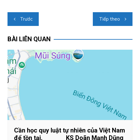
Điều
Trước
Tiếp theo
hướng
bài
BÀI LIÊN QUAN
viết
Cần học quy luật tự nhiên của Việt Nam
để tồn tại. KS Doãn Mạnh Dũng