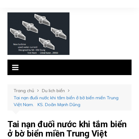
Chuyển
đến
phần
nội
dung
Trang chủ
Du lich biển
Tai nạn đuối nước khi tắm biển ở bờ biển miền Trung
Việt Nam. KS. Doãn Mạnh Dũng
Tai nạn đuối nước khi tắm biển
ở bờ biển miền Trung Việt