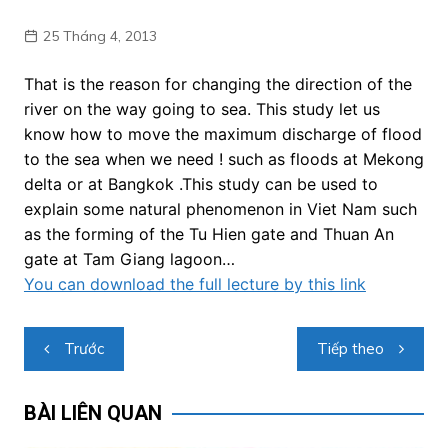
25 Tháng 4, 2013
That is the reason for changing the direction of the
river on the way going to sea. This study let us
know how to move the maximum discharge of flood
to the sea when we need ! such as floods at Mekong
delta or at Bangkok .This study can be used to
explain some natural phenomenon in Viet Nam such
as the forming of the Tu Hien gate and Thuan An
gate at Tam Giang lagoon…
You can download the full lecture by this link
Điều
Trước
Tiếp theo
hướng
bài
BÀI LIÊN QUAN
viết