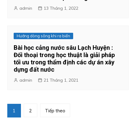
admin
13 Tháng 1, 2022
Hướng dòng sông khi ra biển
Bài học cảng nước sâu Lạch Huyện :
Đối thoại trong học thuật là giải pháp
tối ưu trong thẩm định các dự án xây
dựng đất nước
admin
21 Tháng 1, 2021
Phân
1
2
Tiếp theo
trang
bài
viết