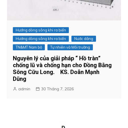
Hướng dòng sông khi ra biển
Hướng dòng sông khi ra biển
Nước dâng
TN&MT Nam bộ
Tự nhiên và Môi trường
Nguyên lý của giải pháp “ Hồ tràn”
chống lũ và chống hạn cho Đồng Bằng
Sông Cữu Long. KS. Doãn Mạnh
Dũng
admin
30 Tháng 7, 2026