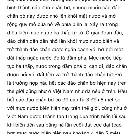
hình thành các đảo chắn bờ, nhưng muốn các đảo
chắn bờ này được nhô lên khỏi mặt nước và mở
rộng quy mô của nó về phía biển lại xảy ra trong
điều kiện mực nước hạ thấp từ từ. Ở giai đoạn đầu,
đảo chắn dần dần nhô lên khỏi mực nước biển và
trở thành đảo chắn được ngăn cách với bờ bởi một
dải thấp ngập nước-đó là đầm phá. Mực nước tiếp
tục hạ thấp, nước trong đầm phá bị cạn đi, đảo chắn
được nối với đất liền và trở thành đảo chắn bờ. Đó
là trường hợp hầu hết các đảo chắn bờ hiện nay trên
thế giới cũng như ở Việt Nam như đã nêu ở trên. Hầu
hết các đảo chắn bờ có độ cao từ 3 đến 6 mét so
với mực nước biển hiện nay trên thế giới, cũng như ở
Việt Nam được thành tạo trong quá trình biển lùi sau
khi biến tiến sau băng hà lần cuối đạt cực đại (cao
hơn mực nước biển hiện nay khoảng 4 đến 5 mét)