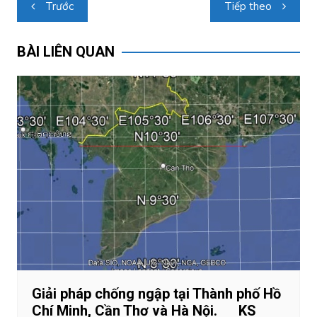
Điều
Trước
Tiếp theo
hướng
bài
BÀI LIÊN QUAN
viết
Giải pháp chống ngập tại Thành phố Hồ
Chí Minh, Cần Thơ và Hà Nội. KS