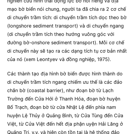
nghiên cứu hình thái động lực bờ nói riêng và địa
mạo bờ biển nói chung, người ta đã chia ra 2 cơ chế
di chuyển trầm tích: di chuyển trầm tích dọc theo bờ
(longshore sediment transport) và di chuyển ngang
(di chuyển trầm tích theo hướng vuông góc với
đường bờ-onshore sediment transport). Mỗi cơ chế
di chuyển này sẽ tạo ra các dạng tích tụ cơ bản nhất
của nó (xem Leontyev và đồng nghiệp, 1975).
Các thành tạo địa hình bờ biển được hình thành do
di chuyển trầm tích ngang chiếm ưu thế là các đảo
chắn bờ (coastal barrier), như đoạn bờ từ Lạch
Trường đến Cửa Hới ở Thanh Hóa, đoạn bờ huyện
Bố Trạch, đoạn bờ từ cửa Nhật Lệ đến phía nam
huyện Lệ Thủy ở Quảng Bình, từ Cửa Tùng đến Cửa
Việt, từ Cửa Việt đến hết địa phận uyện Hải Lăng ở
Quảng Trị, v.v. và hiện còn tồn tại là hệ thống đảo