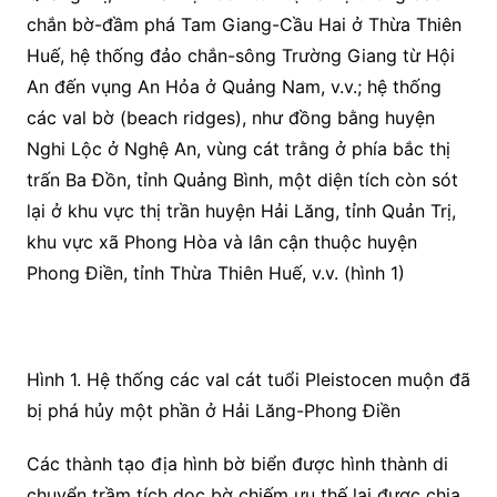
chắn bờ-đầm phá Tam Giang-Cầu Hai ở Thừa Thiên
Huế, hệ thống đảo chắn-sông Trường Giang từ Hội
An đến vụng An Hỏa ở Quảng Nam, v.v.; hệ thống
các val bờ (beach ridges), như đồng bằng huyện
Nghi Lộc ở Nghệ An, vùng cát trằng ở phía bắc thị
trấn Ba Đồn, tỉnh Quảng Bình, một diện tích còn sót
lại ở khu vực thị trần huyện Hải Lăng, tỉnh Quản Trị,
khu vực xã Phong Hòa và lân cận thuộc huyện
Phong Điền, tỉnh Thừa Thiên Huế, v.v. (hình 1)
Hình 1. Hệ thống các val cát tuổi Pleistocen muộn đã
bị phá hủy một phần ở Hải Lăng-Phong Điền
Các thành tạo địa hình bờ biển được hình thành di
chuyển trầm tích dọc bờ chiếm ưu thế lai được chia