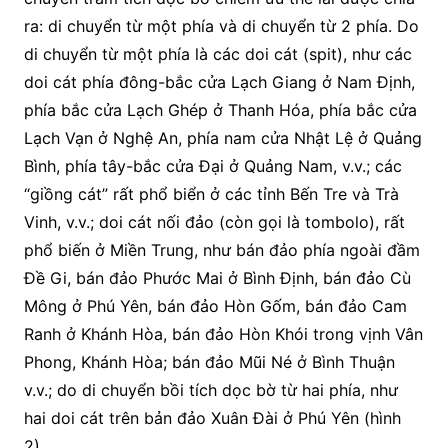
ra: di chuyển từ một phía và di chuyển từ 2 phía. Do
di chuyển từ một phía là các doi cát (spit), như các
doi cát phía đông-bắc cửa Lạch Giang ở Nam Định,
phía bắc cửa Lạch Ghép ở Thanh Hóa, phía bắc cửa
Lạch Vạn ở Nghệ An, phía nam cửa Nhật Lệ ở Quảng
Bình, phía tây-bắc cửa Đại ở Quảng Nam, v.v.; các
“giồng cát” rất phổ biển ở các tỉnh Bến Tre và Trà
Vinh, v.v.; doi cát nối đảo (còn gọi là tombolo), rất
phổ biến ở Miền Trung, như bán đảo phía ngoài đầm
Đề Gi, bán đảo Phước Mai ở Bình Định, bán đảo Cù
Mông ở Phú Yên, bán đảo Hòn Gốm, bán đảo Cam
Ranh ở Khánh Hòa, bán đảo Hòn Khói trong vịnh Vân
Phong, Khánh Hòa; bán đảo Mũi Né ở Bình Thuận
v.v.; do di chuyển bồi tích dọc bờ từ hai phía, như
hai doi cát trên bản đảo Xuân Đài ở Phú Yên (hình
2).