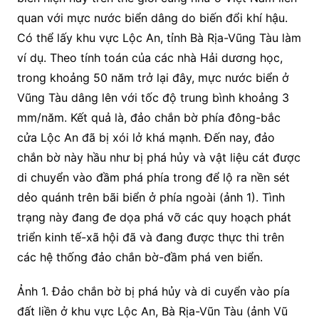
quan với mực nước biển dâng do biến đổi khí hậu.
Có thể lấy khu vực Lộc An, tỉnh Bà Rịa-Vũng Tàu làm
ví dụ. Theo tính toán của các nhà Hải dương học,
trong khoảng 50 năm trở lại đây, mực nước biển ở
Vũng Tàu dâng lên với tốc độ trung bình khoảng 3
mm/năm. Kết quả là, đảo chắn bờ phía đông-bắc
cửa Lộc An đã bị xói lở khá mạnh. Đến nay, đảo
chắn bờ này hầu như bị phá hủy và vật liệu cát được
di chuyển vào đầm phá phía trong để lộ ra nền sét
dẻo quánh trên bãi biển ở phía ngoài (ảnh 1). Tình
trạng này đang đe dọa phá vỡ các quy hoạch phát
triển kinh tế-xã hội đã và đang được thực thi trên
các hệ thống đảo chắn bờ-đầm phá ven biển.
Ảnh 1. Đảo chắn bờ bị phá hủy và di cuyển vào pía
đất liền ở khu vực Lộc An, Bà Rịa-Vũn Tàu (ảnh Vũ