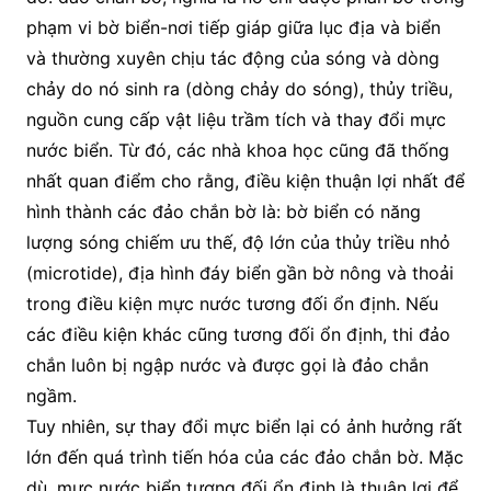
phạm vi bờ biển-nơi tiếp giáp giữa lục địa và biển
và thường xuyên chịu tác động của sóng và dòng
chảy do nó sinh ra (dòng chảy do sóng), thủy triều,
nguồn cung cấp vật liệu trầm tích và thay đổi mực
nước biển. Từ đó, các nhà khoa học cũng đã thống
nhất quan điểm cho rằng, điều kiện thuận lợi nhất để
hình thành các đảo chắn bờ là: bờ biển có năng
lượng sóng chiếm ưu thế, độ lớn của thủy triều nhỏ
(microtide), địa hình đáy biển gần bờ nông và thoải
trong điều kiện mực nước tương đối ổn định. Nếu
các điều kiện khác cũng tương đối ổn định, thi đảo
chắn luôn bị ngập nước và được gọi là đảo chắn
ngầm.
Tuy nhiên, sự thay đổi mực biển lại có ảnh hưởng rất
lớn đến quá trình tiến hóa của các đảo chắn bờ. Mặc
dù, mực nước biển tương đối ổn định là thuận lợi để